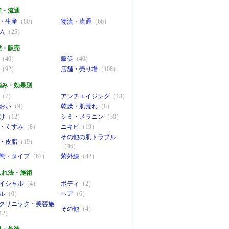
産・流通
・生産
（80）
物流・流通
（66）
入
（25）
業・販売
（40）
販促
（40）
（92）
店舗・売り場
（108）
悩み・効果別
（7）
アンチエイジング
（13）
おい
（9）
乾燥・肌荒れ
（8）
け
（12）
シミ・メラニン
（30）
・くすみ
（8）
ニキビ
（19）
その他の肌トラブル
・皮脂
（19）
（46）
態・タイプ
（67）
紫外線
（42）
入れ法・施術
イシャル
（4）
ボディ
（2）
ル
（0）
ヘア
（6）
クリニック・美容施
その他
（4）
12）