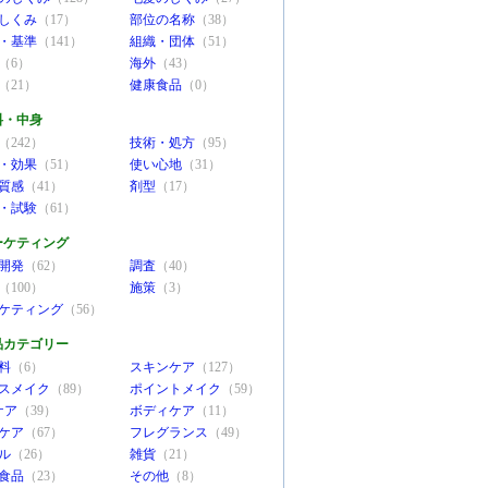
しくみ
（17）
部位の名称
（38）
・基準
（141）
組織・団体
（51）
（6）
海外
（43）
（21）
健康食品
（0）
料・中身
（242）
技術・処方
（95）
・効果
（51）
使い心地
（31）
質感
（41）
剤型
（17）
・試験
（61）
ーケティング
開発
（62）
調査
（40）
（100）
施策
（3）
ケティング
（56）
品カテゴリー
料
（6）
スキンケア
（127）
スメイク
（89）
ポイントメイク
（59）
ケア
（39）
ボディケア
（11）
ケア
（67）
フレグランス
（49）
ル
（26）
雑貨
（21）
食品
（23）
その他
（8）