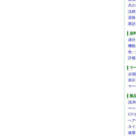
爪の
法律
資格
新語
原
成分
機能
色・
評価
マ
企画
表示
マー
製
洗浄
ベー
UV
ヘア
ネイ
健康