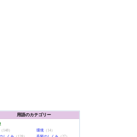
用語のカテゴリー
般
（148）
環境
（14）
のしくみ
（128）
毛髪のしくみ
（27）