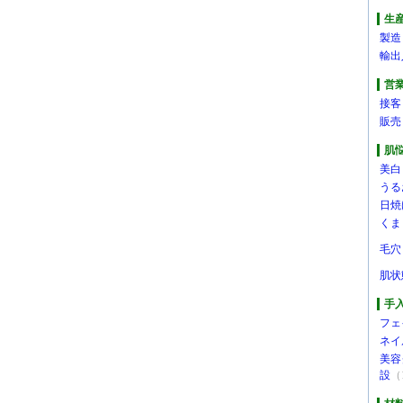
生
製造
輸出
営
接客
販売
肌
美白
うる
日焼
くま
毛穴
肌状
手
フェ
ネイ
美容
設
（