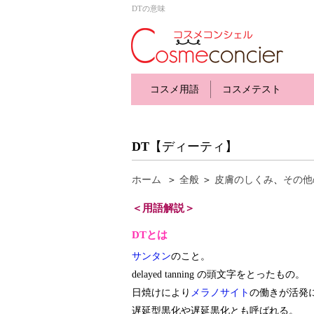
DTの意味
コスメ用語
コスメテスト
DT
【ディーティ】
ホーム
＞
全般
＞
皮膚のしくみ
、
その他
＜用語解説＞
DTとは
サンタン
のこと。
delayed tanning の頭文字をとったもの。
日焼けにより
メラノサイト
の働きが活発
遅延型黒化や遅延黒化とも呼ばれる。