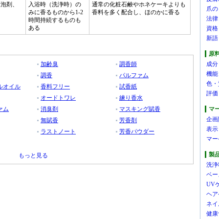
起泡剤、
入浴時（洗浄時）の
通常の化粧石鹸やホネケーキよりも
爪の
みに香るものから1-2
香料を多く配合し、ほのかに香る
法律
時間持続するものも
ある
資格
新語
原
加齢臭
調香師
成分
機能
調香
パルファム
色・
ルオイル
香料フリー
試香紙
評価
オードトワレ
練り香水
ァム
消臭剤
マスキング賦香
マ
企画
無賦香
芳香剤
表示
ラストノート
芳香パウダー
マー
製
もっと見る
洗浄
ベー
UV
ヘア
ネイ
健康