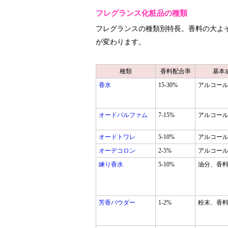
フレグランス化粧品の種類
フレグランスの種類別特長。香料の大よ
が変わります。
種類
香料配合率
基本
香水
15-30%
アルコー
オードパルファム
7-15%
アルコー
オードトワレ
5-10%
アルコー
オーデコロン
2-5%
アルコー
練り香水
5-10%
油分、香
芳香パウダー
1-2%
粉末、香