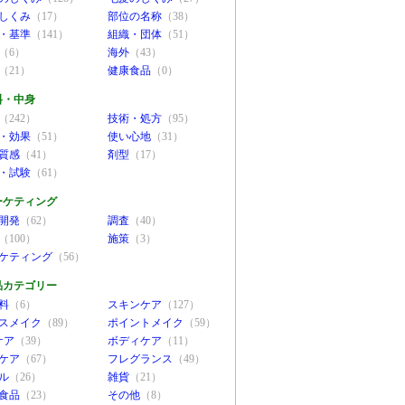
しくみ
（17）
部位の名称
（38）
・基準
（141）
組織・団体
（51）
（6）
海外
（43）
（21）
健康食品
（0）
料・中身
（242）
技術・処方
（95）
・効果
（51）
使い心地
（31）
質感
（41）
剤型
（17）
・試験
（61）
ーケティング
開発
（62）
調査
（40）
（100）
施策
（3）
ケティング
（56）
品カテゴリー
料
（6）
スキンケア
（127）
スメイク
（89）
ポイントメイク
（59）
ケア
（39）
ボディケア
（11）
ケア
（67）
フレグランス
（49）
ル
（26）
雑貨
（21）
食品
（23）
その他
（8）