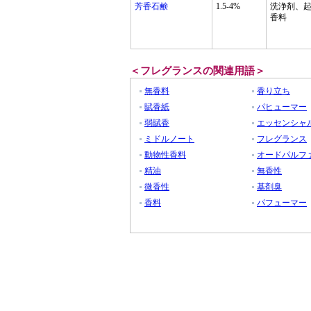
芳香石鹸
1.5-4%
洗浄剤、
香料
＜フレグランスの関連用語＞
無香料
香り立ち
賦香紙
パヒューマー
弱賦香
エッセンシャ
ミドルノート
フレグランス
動物性香料
オードパルフ
精油
無香性
微香性
基剤臭
香料
パフューマー