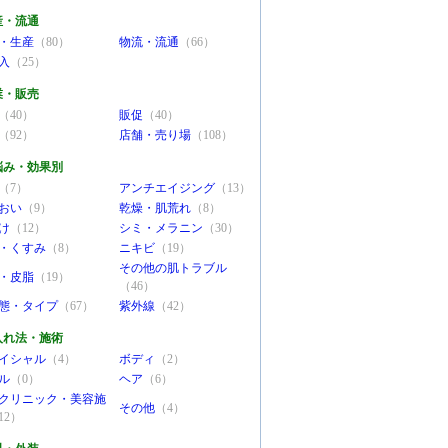
産・流通
・生産
（80）
物流・流通
（66）
入
（25）
業・販売
（40）
販促
（40）
（92）
店舗・売り場
（108）
悩み・効果別
（7）
アンチエイジング
（13）
おい
（9）
乾燥・肌荒れ
（8）
け
（12）
シミ・メラニン
（30）
・くすみ
（8）
ニキビ
（19）
その他の肌トラブル
・皮脂
（19）
（46）
態・タイプ
（67）
紫外線
（42）
入れ法・施術
イシャル
（4）
ボディ
（2）
ル
（0）
ヘア
（6）
クリニック・美容施
その他
（4）
12）