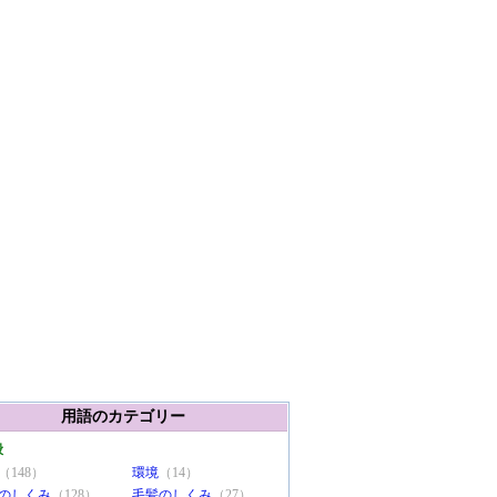
用語のカテゴリー
般
（148）
環境
（14）
のしくみ
（128）
毛髪のしくみ
（27）