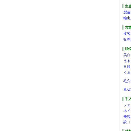
生
製造
輸出
営
接客
販売
肌
美白
うる
日焼
くま
毛穴
肌状
手
フェ
ネイ
美容
設
（