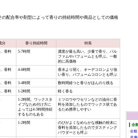
その配合率や剤型によって香りの持続時間や商品としての価格
成分
香り持続時間
特長
ル、香料
5-7時間
濃度が最も高い。少量で香り、パル
ファムやパフュームとも呼ぶ。一般
的に高価格
ル、香料
4-6時間
香水より弱く、オーデコロンより強
い香り。パフュームコロンとも呼ぶ
ル、香料
3-4時間
数時間経つと香りがほんのり残る
ル、香料
1-2時間
軽く香る
料
1-2時間。ワックスタ
ミツロウやワセリンなどの油分に香
イプなため付け方に
料を添加したものでワックス状であ
よっては4-5時間持続
るため携帯しやすい
するものもある
料
1-2時間
のびがよくなめらかな感触の粉末に
全
香料を添加したものでダスティング
全般
パウダーとも呼ぶ
皮膚