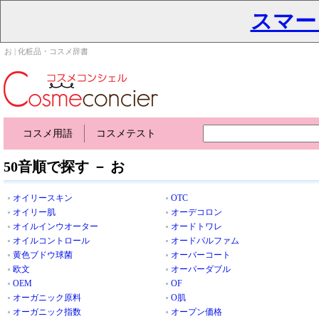
スマー
お | 化粧品・コスメ辞書
コスメ用語
コスメテスト
50音順で探す － お
オイリースキン
OTC
オイリー肌
オーデコロン
オイルインウオーター
オードトワレ
オイルコントロール
オードパルファム
黄色ブドウ球菌
オーバーコート
欧文
オーパーダブル
OEM
OF
オーガニック原料
O肌
オーガニック指数
オープン価格