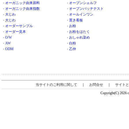
オーガニック由来原料
オープンシェルフ
オーガニック由来指数
オープンパッチテスト
大じわ
オールインワン
大じわ
置き看板
オーダーサンプル
お粉
オーダー見本
お粉をはたく
O/W
おしゃれ染め
AW
白粉
ODM
乙仲
当サイトのご利用に関して
｜
お問合せ
｜
サイトと
Copyright(C) 2026 