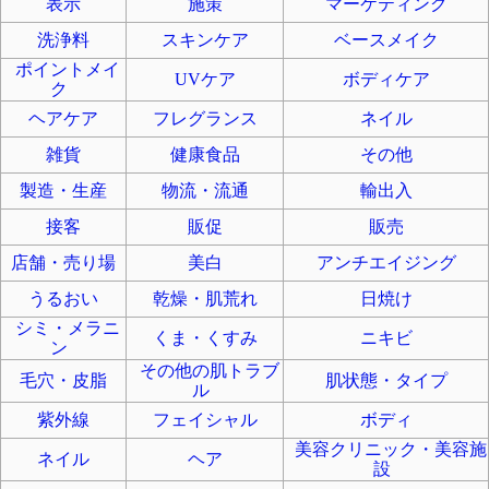
表示
施策
マーケティング
洗浄料
スキンケア
ベースメイク
ポイントメイ
UVケア
ボディケア
ク
ヘアケア
フレグランス
ネイル
雑貨
健康食品
その他
製造・生産
物流・流通
輸出入
接客
販促
販売
店舗・売り場
美白
アンチエイジング
うるおい
乾燥・肌荒れ
日焼け
シミ・メラニ
くま・くすみ
ニキビ
ン
その他の肌トラブ
毛穴・皮脂
肌状態・タイプ
ル
紫外線
フェイシャル
ボディ
美容クリニック・美容施
ネイル
ヘア
設