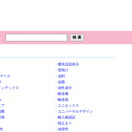
優良誤認表示
雪焼け
Aマーク
油剤
B
油脂
インデックス
油性成分
輸送梱
A
輸送箱
ケア
ユニセックス
指数
ユニバーサルデザイン
対策
輸入確認証
指止まり
性
油溶性