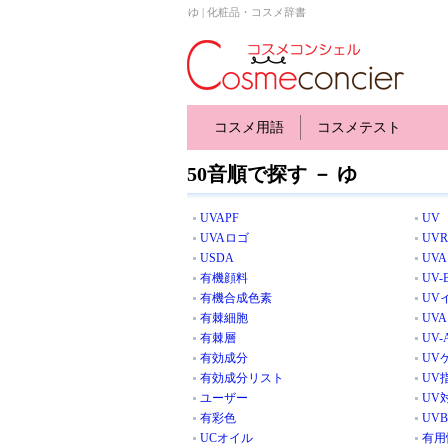
ゆ | 化粧品・コスメ辞書
コスメ用語
コスメテスト
50音順で探す － ゆ
UVAPF
UV
UVAロゴ
UVR
USDA
UV
有機顔料
UV-
有機合成色素
UV
有棘細胞
UVA
有棘層
UV-
有効成分
UV
有効成分リスト
UV
ユーザー
UV
有彩色
UVB
UCオイル
有用