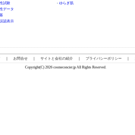
性試験
ゆらぎ肌
性データ
基
誤認表示
て
｜
お問合せ
｜
サイトと会社の紹介
｜
プライバシーポリシー
｜
Copyright(C) 2026 cosmeconcier.jp All Rights Reserved.