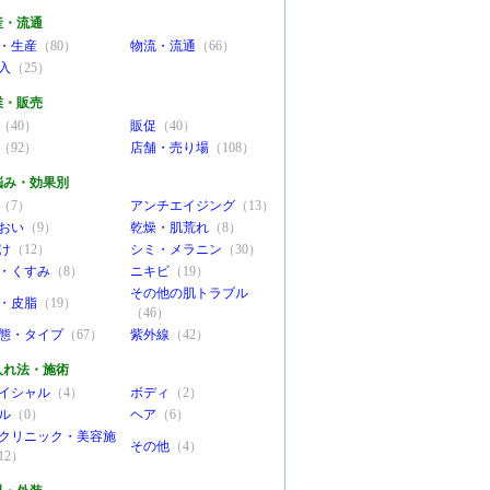
産・流通
・生産
（80）
物流・流通
（66）
入
（25）
業・販売
（40）
販促
（40）
（92）
店舗・売り場
（108）
悩み・効果別
（7）
アンチエイジング
（13）
おい
（9）
乾燥・肌荒れ
（8）
け
（12）
シミ・メラニン
（30）
・くすみ
（8）
ニキビ
（19）
その他の肌トラブル
・皮脂
（19）
（46）
態・タイプ
（67）
紫外線
（42）
入れ法・施術
イシャル
（4）
ボディ
（2）
ル
（0）
ヘア
（6）
クリニック・美容施
その他
（4）
12）