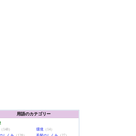
用語のカテゴリー
般
（148）
環境
（14）
のしくみ
（128）
毛髪のしくみ
（27）