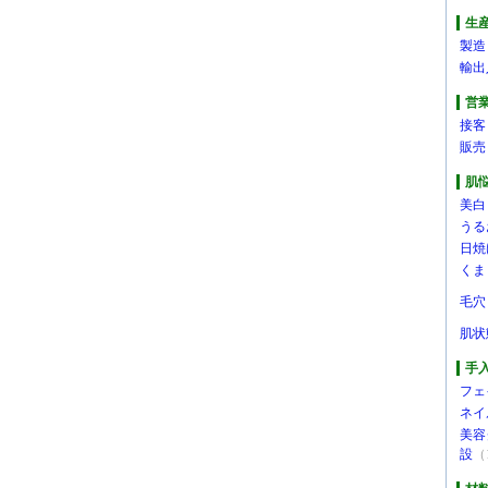
生
製造
輸出
営
接客
販売
肌
美白
うる
日焼
くま
毛穴
肌状
手
フェ
ネイ
美容
設
（