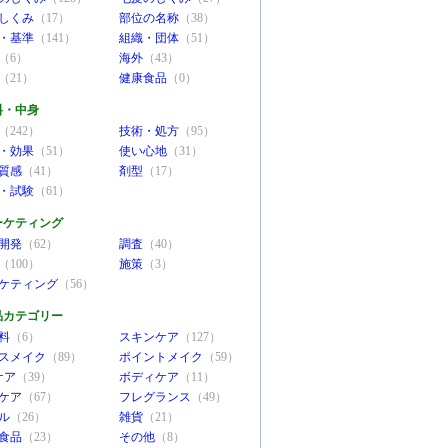
しくみ
（17）
部位の名称
（38）
・基準
（141）
組織・団体
（51）
（6）
海外
（43）
（21）
健康食品
（0）
料・中身
（242）
技術・処方
（95）
・効果
（51）
使い心地
（31）
質感
（41）
剤型
（17）
・試験
（61）
ーケティング
開発
（62）
調査
（40）
（100）
施策
（3）
ケティング
（56）
品カテゴリー
料
（6）
スキンケア
（127）
スメイク
（89）
ポイントメイク
（59）
ケア
（39）
ボディケア
（11）
ケア
（67）
フレグランス
（49）
ル
（26）
雑貨
（21）
食品
（23）
その他
（8）