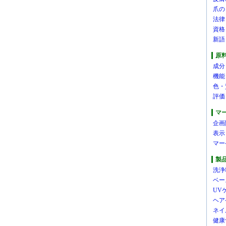
爪の
法律
資格
新語
原
成分
機能
色・
評価
マ
企画
表示
マー
製
洗浄
ベー
UV
ヘア
ネイ
健康