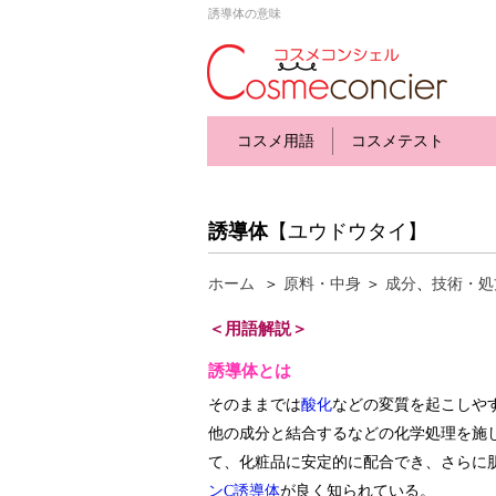
誘導体の意味
コスメ用語
コスメテスト
誘導体
【ユウドウタイ】
ホーム
＞
原料・中身
＞
成分
、
技術・処
＜用語解説＞
誘導体とは
そのままでは
酸化
などの変質を起こしや
他の成分と結合するなどの化学処理を施
て、化粧品に安定的に配合でき、さらに
ンC誘導体
が良く知られている。