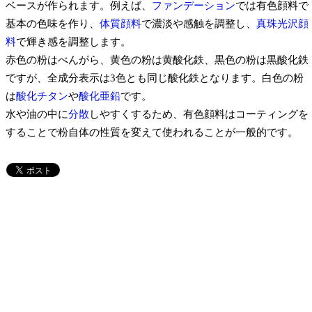
ベースが作られます。例えば、
ファンデーション
では有色顔料で
基本の色味を作り、
体質顔料
で濃淡や感触を調整し、
真珠光沢顔
料
で輝き感を調整します。
赤色の粉はべんがら、黄色の粉は黄酸化鉄、黒色の粉は黒酸化鉄
ですが、全成分表示は3色とも同じ酸化鉄となります。白色の粉
は
酸化チタン
や
酸化亜鉛
です。
水や油の中に
分散
しやすくするため、有色顔料はコーティングを
することで粉自体の性質を変えて使われることが一般的です。