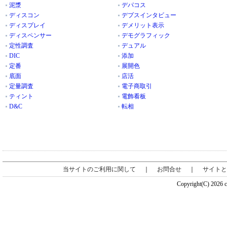
泥漿
デパコス
ディスコン
デプスインタビュー
ディスプレイ
デメリット表示
ディスペンサー
デモグラフィック
定性調査
デュアル
DIC
添加
定番
展開色
底面
店活
定量調査
電子商取引
ティント
電飾看板
D&C
転相
当サイトのご利用に関して
｜
お問合せ
｜
サイトと
Copyright(C) 2026 