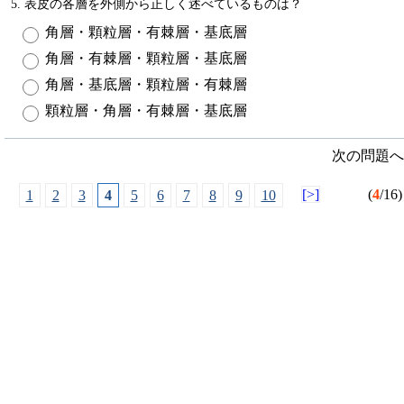
5. 表皮の各層を外側から正しく述べているものは？
角層・顆粒層・有棘層・基底層
角層・有棘層・顆粒層・基底層
角層・基底層・顆粒層・有棘層
顆粒層・角層・有棘層・基底層
次の問題へ
[>]
(
4
/16)
1
2
3
4
5
6
7
8
9
10