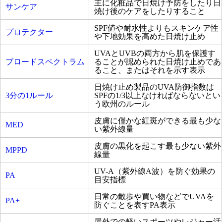
主に化粧品で日焼け予防をしたり日
サンケア
焼け後のケアをしたりすること
SPF値や耐水性よりもスキンケア性
プロテクター
や下地効果を高めた日焼け止め
UVAとUVBの両方から肌を保護す
ブロードスペクトラム
ることが認められた日焼け止めであ
ること、またはそれを示す表示
日焼け止め製品のUVA防御指数は
3分の1ルール
SPFの1/3以上なければならないとい
う欧州のルール
皮膚に僅かな紅斑ができる最も少な
MED
い紫外線量
皮膚の黒化を起こす最も少ない紫外
MPPD
線量
UV-A（紫外線A波）を防ぐ効果の
PA
目安指標
日常の散歩や買い物などでUVAを
PA+
防ぐことを表すPA表示
屋外での軽いスポーツやレジャー活