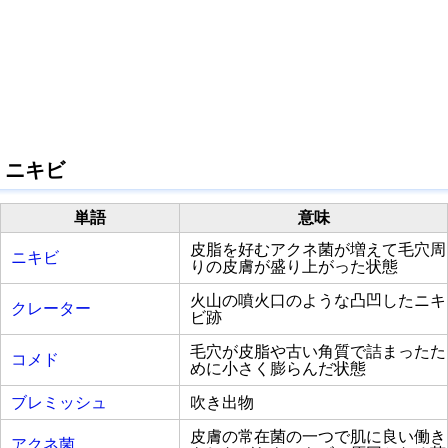
ニキビ
単語
意味
皮脂を好むアクネ菌が増えて毛穴周
ニキビ
りの皮膚が盛り上がった状態
火山の噴火口のような凸凹したニキ
クレーター
ビ跡
毛穴が皮脂や古い角質で詰まったた
コメド
めに小さく膨らんだ状態
ブレミッシュ
吹き出物
皮膚の常在菌の一つで肌に良い働き
アクネ菌