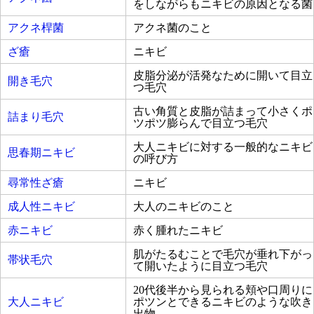
をしながらもニキビの原因となる菌
アクネ桿菌
アクネ菌のこと
ざ瘡
ニキビ
皮脂分泌が活発なために開いて目立
開き毛穴
つ毛穴
古い角質と皮脂が詰まって小さくポ
詰まり毛穴
ツポツ膨らんで目立つ毛穴
大人ニキビに対する一般的なニキビ
思春期ニキビ
の呼び方
尋常性ざ瘡
ニキビ
成人性ニキビ
大人のニキビのこと
赤ニキビ
赤く腫れたニキビ
肌がたるむことで毛穴が垂れ下がっ
帯状毛穴
て開いたように目立つ毛穴
20代後半から見られる頬や口周りに
大人ニキビ
ポツンとできるニキビのような吹き
出物