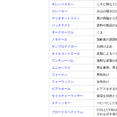
オレンジスキン
ニキビ跡など
クレーター
火山の噴火口
マリオネットライン
唇の両脇から
パッチテスト
原料や製品の
ダークサークル
くま
ノネナール
加齢臭の原因
サンプロテクター
日焼け止め
オイルコントロール
皮脂によるベ
アンチシーバム
過剰な皮脂が
ユニセックス
男女兼用、男
フォーメン
男性向け
フォーウィメン
女性向け
ピアスホール
ピアスをする
モイスチャーライザー
保湿を目的と
スティッキー
べたべたした
UVAとUV
ブロードスペクトラム
それを示す表