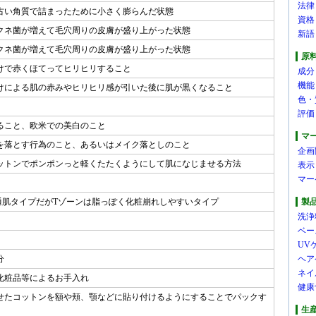
法律
古い角質で詰まったために小さく膨らんだ状態
資格
クネ菌が増えて毛穴周りの皮膚が盛り上がった状態
新語
クネ菌が増えて毛穴周りの皮膚が盛り上がった状態
原
けで赤くほてってヒリヒリすること
成分
機能
けによる肌の赤みやヒリヒリ感が引いた後に肌が黒くなること
色・
評価
ること、欧米での美白のこと
マ
を落とす行為のこと、あるいはメイク落としのこと
企画
ットンでポンポンっと軽くたたくようにして肌になじませる方法
表示
マー
通肌タイプだがTゾーンは脂っぽく化粧崩れしやすいタイプ
製
洗浄
ベー
UV
分
ヘア
ネイ
化粧品等によるお手入れ
健康
せたコットンを額や頬、顎などに貼り付けるようにすることでパックす
生