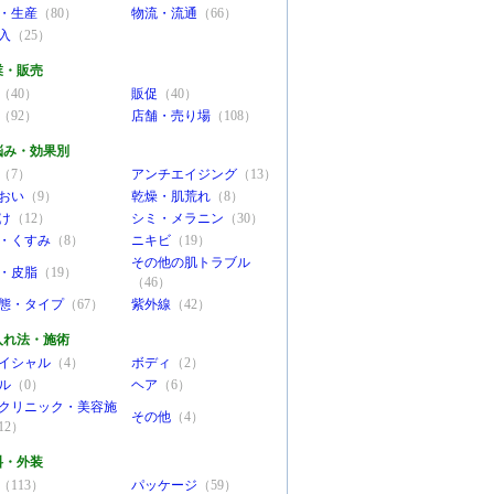
・生産
（80）
物流・流通
（66）
入
（25）
業・販売
（40）
販促
（40）
（92）
店舗・売り場
（108）
悩み・効果別
（7）
アンチエイジング
（13）
おい
（9）
乾燥・肌荒れ
（8）
け
（12）
シミ・メラニン
（30）
・くすみ
（8）
ニキビ
（19）
その他の肌トラブル
・皮脂
（19）
（46）
態・タイプ
（67）
紫外線
（42）
入れ法・施術
イシャル
（4）
ボディ
（2）
ル
（0）
ヘア
（6）
クリニック・美容施
その他
（4）
12）
料・外装
（113）
パッケージ
（59）