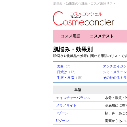
肌悩み・効果別の化粧品・コスメ用語リスト
コスメ用語
コスメテスト
肌悩み・効果別
肌悩みや化粧品の効果に関わる用語のリストで
美白
（7）
アンチエイジン
日焼け
（12）
シミ・メラニン
毛穴・皮脂
（19）
その他の肌トラ
単語
モイスチャーバランス
水分・脂質・
メラノサイト
基底層に点在
Tゾーン
額、鼻、あご
Uゾーン
両頬からあご