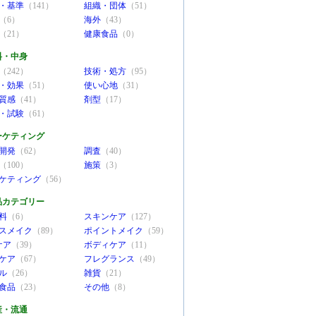
・基準
（141）
組織・団体
（51）
（6）
海外
（43）
（21）
健康食品
（0）
料・中身
（242）
技術・処方
（95）
・効果
（51）
使い心地
（31）
質感
（41）
剤型
（17）
・試験
（61）
ーケティング
開発
（62）
調査
（40）
（100）
施策
（3）
ケティング
（56）
品カテゴリー
料
（6）
スキンケア
（127）
スメイク
（89）
ポイントメイク
（59）
ケア
（39）
ボディケア
（11）
ケア
（67）
フレグランス
（49）
ル
（26）
雑貨
（21）
食品
（23）
その他
（8）
産・流通