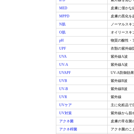
IPD
紫外線を浴び
MED
皮膚に僅かな
MPPD
皮膚の黒化を
N肌
ノーマルスキ
O肌
オイリースキ
pH
物質の酸性・
UPF
衣類の紫外線
UVA
紫外線A波
UV-A
紫外線A波
UVAPF
UV-A防御効
UVB
紫外線B波
UV-B
紫外線B波
UVR
紫外線
UVケア
主に化粧品で
UV対策
紫外線から肌
アクネ菌
皮膚の常在菌
アクネ桿菌
アクネ菌のこ