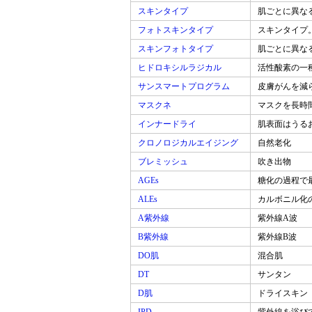
スキンタイプ
肌ごとに異な
フォトスキンタイプ
スキンタイプ
スキンフォトタイプ
肌ごとに異な
ヒドロキシルラジカル
活性酸素の一
サンスマートプログラム
皮膚がんを減
マスクネ
マスクを長時
インナードライ
肌表面はうる
クロノロジカルエイジング
自然老化
ブレミッシュ
吹き出物
AGEs
糖化の過程で
ALEs
カルボニル化
A紫外線
紫外線A波
B紫外線
紫外線B波
DO肌
混合肌
DT
サンタン
D肌
ドライスキン