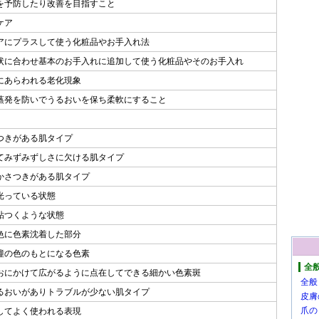
を予防したり改善を目指すこと
ケア
アにプラスして使う化粧品やお手入れ法
状に合わせ基本のお手入れに追加して使う化粧品やそのお手入れ
にあらわれる老化現象
蒸発を防いでうるおいを保ち柔軟にすること
つきがある肌タイプ
てみずみずしさに欠ける肌タイプ
かさつきがある肌タイプ
光っている状態
粘つくような状態
色に色素沈着した部分
瞳の色のもとになる色素
全
おにかけて広がるように点在してできる細かい色素斑
全般
るおいがありトラブルが少ない肌タイプ
皮膚
爪の
対してよく使われる表現