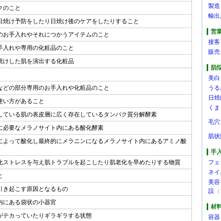
製造
クのこと
輸出
日焼け予防をしたり日焼け後のケアをしたりすること
営
のお手入れやそれにつかうアイテムのこと
接客
手入れや専用の化粧品のこと
販売
焼けした肌を演出する化粧品
肌
美白
などの部分専用のお手入れや化粧品のこと
うる
日焼
の使い方があること
くま
している肌の表皮層に広く存在しているタンパク質分解酵素
毛穴
に必要なメラノサイト内にある酸化酵素
肌状
によって酸化し最終的にメラニンになるメラノサイト内にあるアミノ酸
手
化ストレスを与え肌トラブルを起こしたり肌老化を早めたりする物質
フェ
ネイ
と
美容
引き起こす原因となるもの
設
（
内にある袋状の小器官
材
がテカっていたりギラギラする状態
容器