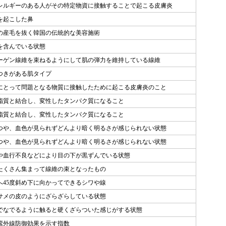
レルギーのある人がその特定物資に接触することで起こる皮膚炎
を起こした鼻
の産毛を抜く韓国の伝統的な美容施術
を含んでいる状態
ーゲン線維を束ねるようにして肌の弾力を維持している線維
つきがある肌タイプ
にとって問題となる物質に接触したために起こる皮膚炎のこと
脂質と結合し、変性したタンパク質になること
脂質と結合し、変性したタンパク質になること
つや、血色が見られずどんより暗く明るさが感じられない状態
つや、血色が見られずどんより暗く明るさが感じられない状態
や血行不良などにより目の下が黒ずんでいる状態
たくさん集まって線維の束となったもの
へ45度斜め下に向かってできるシワや線
サメの皮のようにざらざらしている状態
でなでるように触ると硬くざらついた感じがする状態
ど紫外線防御効果を示す指数