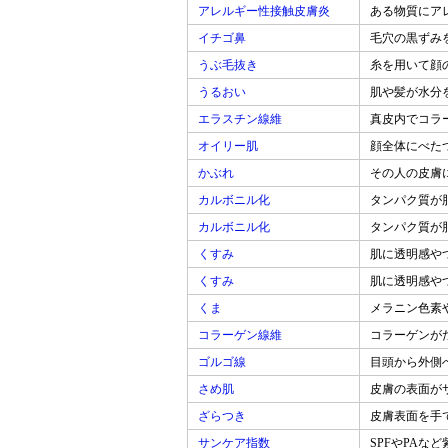
アレルギー性接触皮膚炎
ある物質にア
イチゴ鼻
毛穴の黒ずみ
うぶ毛抜き
糸を用いて顔
うるおい
肌や髪が水分
エラスチン線維
真皮内でコラ
オイリー肌
顔全体にべた
かぶれ
その人の皮膚
カルボニル化
タンパク質が
カルボニル化
タンパク質が
くすみ
肌に透明感や
くすみ
肌に透明感や
くま
メラニン色素
コラーゲン線維
コラーゲンが
ゴルゴ線
目頭から外側
さめ肌
皮膚の表面が
ざらつき
皮膚表面を手
サンケア指数
SPFやPAな