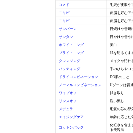
コメド
毛穴が皮脂や
ニキビ
皮脂を好むア
ニキビ
皮脂を好むア
サンバーン
日焼けや雪焼
サンタン
日やけや雪や
ホワイトニング
美白
ブライトニング
肌を明るくす
クレンジング
メイクや汚れ
パッティング
手のひらやコ
ドライコンビネーション
DO肌のこと
ノーマルコンビネーション
Uゾーンは普
ワイプオフ
拭き取り
リンスオフ
洗い流し
メデュラ
毛髪の芯の部
エイジングケア
年齢に応じた
化粧水を含ま
コットンパック
る美容法