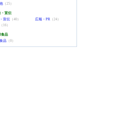
他
（25）
告・宣伝
・宣伝
（40）
広報・PR
（24）
（16）
康食品
食品
（0）