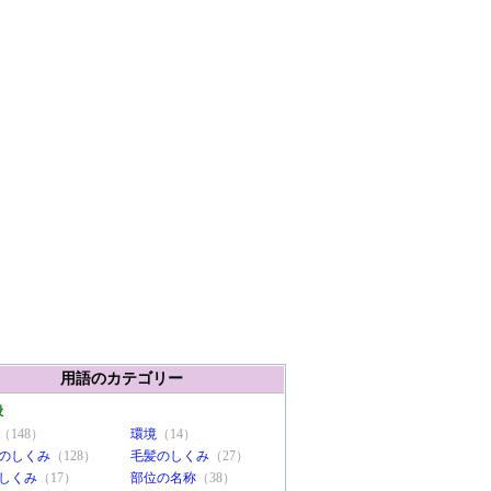
用語のカテゴリー
般
（148）
環境
（14）
のしくみ
（128）
毛髪のしくみ
（27）
しくみ
（17）
部位の名称
（38）