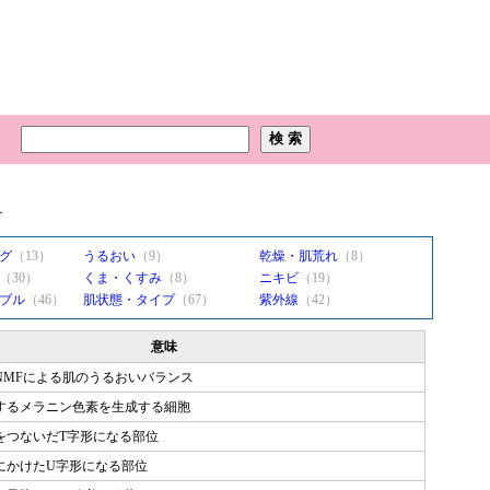
す
グ
（13）
うるおい
（9）
乾燥・肌荒れ
（8）
（30）
くま・くすみ
（8）
ニキビ
（19）
ブル
（46）
肌状態・タイプ
（67）
紫外線
（42）
意味
NMFによる肌のうるおいバランス
するメラニン色素を生成する細胞
をつないだT字形になる部位
にかけたU字形になる部位