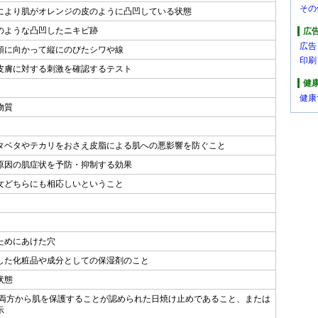
その
により肌がオレンジの皮のように凸凹している状態
のような凸凹したニキビ跡
広
広告
顎に向かって縦にのびたシワや線
印刷
皮膚に対する刺激を確認するテスト
健
健康
物質
タベタやテカリをおさえ皮脂による肌への悪影響を防ぐこと
原因の肌症状を予防・抑制する効果
女どちらにも相応しいということ
ためにあけた穴
した化粧品や成分としての保湿剤のこと
状態
Bの両方から肌を保護することが認められた日焼け止めであること、または
示