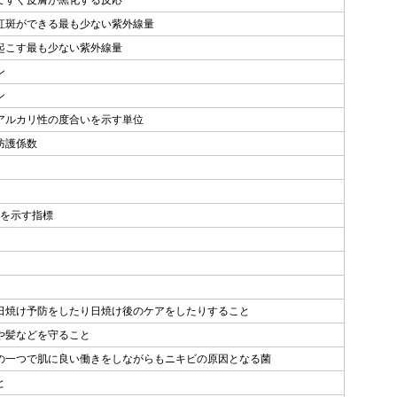
てすぐ皮膚が黒化する反応
紅斑ができる最も少ない紫外線量
起こす最も少ない紫外線量
ン
ン
アルカリ性の度合いを示す単位
防護係数
果を示す指標
日焼け予防をしたり日焼け後のケアをしたりすること
や髪などを守ること
の一つで肌に良い働きをしながらもニキビの原因となる菌
と