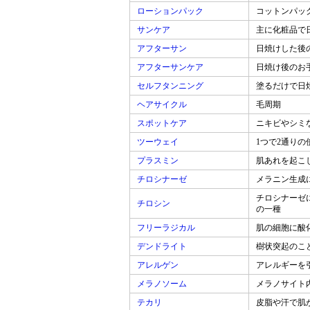
ローションパック
コットンパッ
サンケア
主に化粧品で
アフターサン
日焼けした後
アフターサンケア
日焼け後のお
セルフタンニング
塗るだけで日
ヘアサイクル
毛周期
スポットケア
ニキビやシミ
ツーウェイ
1つで2通り
プラスミン
肌あれを起こ
チロシナーゼ
メラニン生成
チロシナーゼ
チロシン
の一種
フリーラジカル
肌の細胞に酸
デンドライト
樹状突起のこ
アレルゲン
アレルギーを
メラノソーム
メラノサイト
テカリ
皮脂や汗で肌