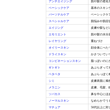
アンチエイジング
肌や髪の老化
ベーシックケア
基本のスキン
パーソナルケア
ベーシックケ
スペシャルケア
肌悩みや肌症
エイジング
皮膚や髪など
エモリエント
肌や髪の水分
レイヤリング
重ねづけ
オイリースキン
顔全体にべた
ドライスキン
かさついてい
コンビネーションスキン
脂っぽいのに
ギトギト
あぶらぎって
ベタベタ
あぶらっぽく
シミ
皮膚表面に褐
メラニン
皮膚、毛髪、
ソバカス
鼻を中心にほ
ノーマルスキン
なめらかでう
マチュア
50代以上に