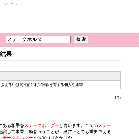
・コンシェル
結果
直接あるいは間接的に利害関係を有する個人や組織
(
1
/1)
のある相手を
ステークホルダー
と言います。全ての
ステー
意識して事業活動を行うことが、経営上とても重要である
ステークホルダー
と位置づけるかは企…