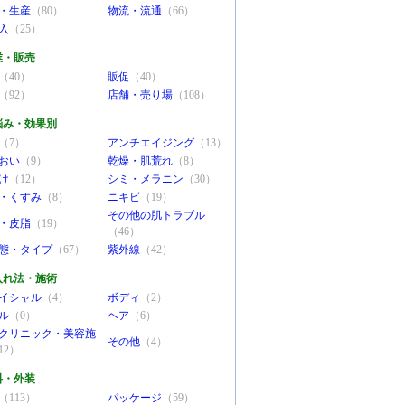
・生産
（80）
物流・流通
（66）
入
（25）
業・販売
（40）
販促
（40）
（92）
店舗・売り場
（108）
悩み・効果別
（7）
アンチエイジング
（13）
おい
（9）
乾燥・肌荒れ
（8）
け
（12）
シミ・メラニン
（30）
・くすみ
（8）
ニキビ
（19）
その他の肌トラブル
・皮脂
（19）
（46）
態・タイプ
（67）
紫外線
（42）
入れ法・施術
イシャル
（4）
ボディ
（2）
ル
（0）
ヘア
（6）
クリニック・美容施
その他
（4）
12）
料・外装
（113）
パッケージ
（59）