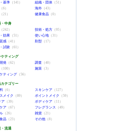
・基準
（141）
組織・団体
（51）
（6）
海外
（43）
（21）
健康食品
（0）
料・中身
（242）
技術・処方
（95）
・効果
（51）
使い心地
（31）
質感
（41）
剤型
（17）
・試験
（61）
ーケティング
開発
（62）
調査
（40）
（100）
施策
（3）
ケティング
（56）
品カテゴリー
料
（6）
スキンケア
（127）
スメイク
（89）
ポイントメイク
（59）
ケア
（39）
ボディケア
（11）
ケア
（67）
フレグランス
（49）
ル
（26）
雑貨
（21）
食品
（23）
その他
（8）
産・流通