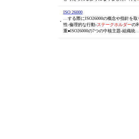
ISO 26000
…する際にISO26000の概念や指針を取
・
性-倫理的な行動-
ステークホルダー
の
重●ISO26000の7つの中核主題-組織統