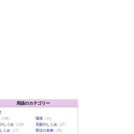
用語のカテゴリー
般
（148）
環境
（14）
のしくみ
（128）
毛髪のしくみ
（27）
しくみ
（17）
部位の名称
（38）