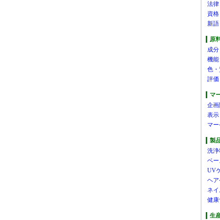
法律
資格
新語
原
成分
機能
色・
評価
マ
企画
表示
マー
製
洗浄
ベー
UV
ヘア
ネイ
健康
生