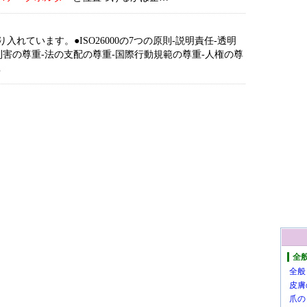
り入れています。●ISO26000の7つの原則-説明責任-透明
利害の尊重 -法の支配の尊重-国際行動規範の尊重-人権の尊
…
全
全般
皮膚
爪の