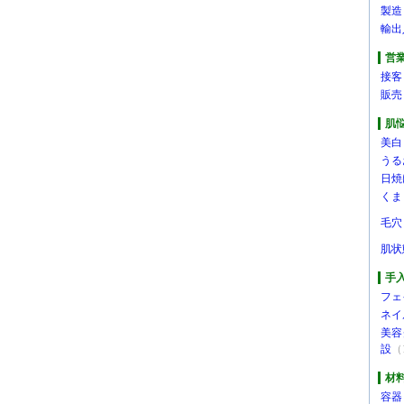
製造
輸出
営
接客
販売
肌
美白
うる
日焼
くま
毛穴
肌状
手
フェ
ネイ
美容
設
（
材
容器