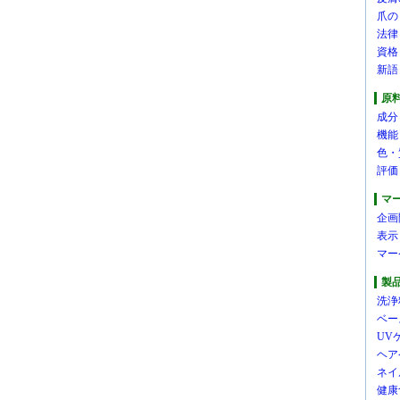
爪の
法律
資格
新語
原
成分
機能
色・
評価
マ
企画
表示
マー
製
洗浄
ベー
UV
ヘア
ネイ
健康