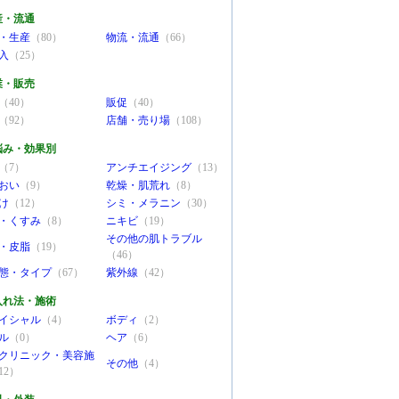
産・流通
・生産
（80）
物流・流通
（66）
入
（25）
業・販売
（40）
販促
（40）
（92）
店舗・売り場
（108）
悩み・効果別
（7）
アンチエイジング
（13）
おい
（9）
乾燥・肌荒れ
（8）
け
（12）
シミ・メラニン
（30）
・くすみ
（8）
ニキビ
（19）
その他の肌トラブル
・皮脂
（19）
（46）
態・タイプ
（67）
紫外線
（42）
入れ法・施術
イシャル
（4）
ボディ
（2）
ル
（0）
ヘア
（6）
クリニック・美容施
その他
（4）
12）