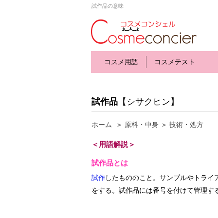
試作品の意味
コスメ用語
コスメテスト
試作品
【シサクヒン】
ホーム
＞
原料・中身
＞
技術・処方
＜用語解説＞
試作品とは
試作
したもののこと。サンプルやトライ
をする。試作品には番号を付けて管理す