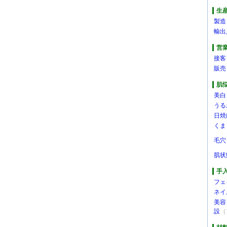
生
製造
輸出
営
接客
販売
肌
美白
うる
日焼
くま
毛穴
肌状
手
フェ
ネイ
美容
設
（