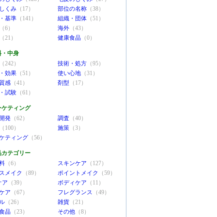
しくみ
（17）
部位の名称
（38）
・基準
（141）
組織・団体
（51）
（6）
海外
（43）
（21）
健康食品
（0）
料・中身
（242）
技術・処方
（95）
・効果
（51）
使い心地
（31）
質感
（41）
剤型
（17）
・試験
（61）
ーケティング
開発
（62）
調査
（40）
（100）
施策
（3）
ケティング
（56）
品カテゴリー
料
（6）
スキンケア
（127）
スメイク
（89）
ポイントメイク
（59）
ケア
（39）
ボディケア
（11）
ケア
（67）
フレグランス
（49）
ル
（26）
雑貨
（21）
食品
（23）
その他
（8）