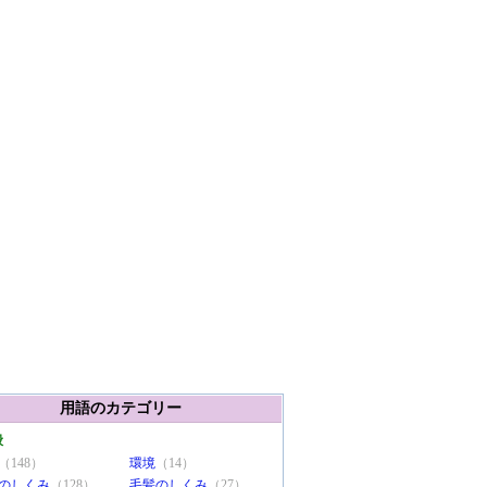
用語のカテゴリー
般
（148）
環境
（14）
のしくみ
（128）
毛髪のしくみ
（27）