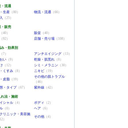
産・流通
・生産
（80）
物流・流通
（66）
入
（25）
業・販売
（40）
販促
（40）
（92）
店舗・売り場
（108）
悩み・効果別
（7）
アンチエイジング
（13）
おい
（9）
乾燥・肌荒れ
（8）
け
（12）
シミ・メラニン
（30）
・くすみ
（8）
ニキビ
（19）
その他の肌トラブル
・皮脂
（19）
（46）
態・タイプ
（67）
紫外線
（42）
入れ法・施術
イシャル
（4）
ボディ
（2）
ル
（0）
ヘア
（6）
クリニック・美容施
その他
（4）
12）