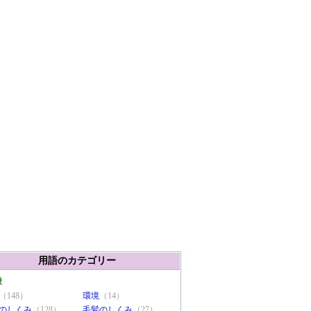
用語のカテゴリー
般
（148）
環境
（14）
のしくみ
（128）
毛髪のしくみ
（27）