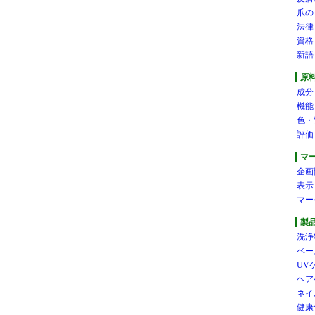
爪の
法律
資格
新語
原
成分
機能
色・
評価
マ
企画
表示
マー
製
洗浄
ベー
UV
ヘア
ネイ
健康