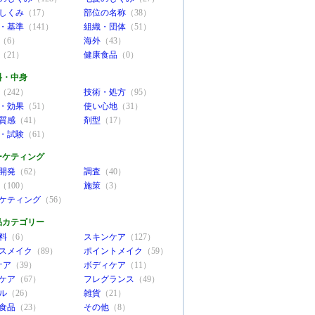
しくみ
（17）
部位の名称
（38）
・基準
（141）
組織・団体
（51）
（6）
海外
（43）
（21）
健康食品
（0）
料・中身
（242）
技術・処方
（95）
・効果
（51）
使い心地
（31）
質感
（41）
剤型
（17）
・試験
（61）
ーケティング
開発
（62）
調査
（40）
（100）
施策
（3）
ケティング
（56）
品カテゴリー
料
（6）
スキンケア
（127）
スメイク
（89）
ポイントメイク
（59）
ケア
（39）
ボディケア
（11）
ケア
（67）
フレグランス
（49）
ル
（26）
雑貨
（21）
食品
（23）
その他
（8）