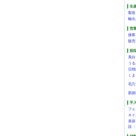
生
製造
輸出
営
接客
販売
肌
美白
うる
日焼
くま
毛穴
肌状
手
フェ
ネイ
美容
設
（