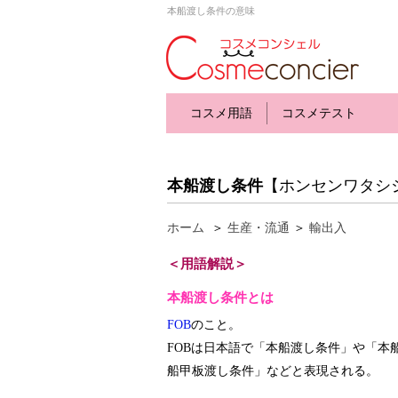
本船渡し条件の意味
コスメ用語
コスメテスト
本船渡し条件
【ホンセンワタシ
ホーム
＞
生産・流通
＞
輸出入
＜用語解説＞
本船渡し条件とは
FOB
のこと。
FOBは日本語で「本船渡し条件」や「本
船甲板渡し条件」などと表現される。