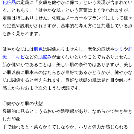
化粧品
の定義に「皮膚を健やかに保つ」という表現が含まれてい
ることもあり、「健やかな肌」という言葉はよく使われますが、
定義は特にありません。化粧品メーカーやブランドによって様々
な定義や説明がされますが、基本的な考え方には共通している点
も多く見られます。
健やかな肌には
肌色
は関係ありませんし、老化の症状や
シミ
や
肝
斑
、
ニキビ
などの
肌悩み
が全くないということでもありません。
肌が健やかであることは、美しい肌の条件ではありますが、美し
い肌以前に肌本来のはたらきが良好であるかどうかが、健やかな
肌に関係すると考えられます。良好な状態の肌は見た目や触った
感じからおおよそ次のような状態です。
〇健やかな肌の状態
客観的に見ると：うるおいや透明感があり、なめらかで生き生き
した印象
手で触れると：柔らかくてしなやか、ハリと弾力が感じられる