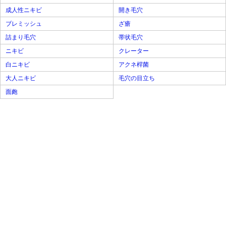
成人性ニキビ
開き毛穴
ブレミッシュ
ざ瘡
詰まり毛穴
帯状毛穴
ニキビ
クレーター
白ニキビ
アクネ桿菌
大人ニキビ
毛穴の目立ち
面皰