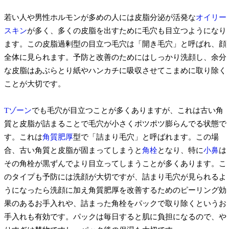
若い人や男性ホルモンが多めの人には皮脂分泌が活発な
オイリー
スキン
が多く、多くの皮脂を出すために毛穴も目立つようになり
ます。この皮脂過剰型の目立つ毛穴は「開き毛穴」と呼ばれ、顔
全体に見られます。予防と改善のためにはしっかり洗顔し、余分
な皮脂はあぶらとり紙やハンカチに吸収させてこまめに取り除く
ことが大切です。
Tゾーン
でも毛穴が目立つことが多くありますが、これは古い角
質と皮脂が詰まることで毛穴が小さくポツポツ膨らんでる状態で
す。これは
角質肥厚
型で「詰まり毛穴」と呼ばれます。この場
合、古い角質と皮脂が固まってしまうと
角栓
となり、特に
小鼻
は
その角栓が黒ずんでより目立ってしまうことが多くあります。こ
のタイプも予防には洗顔が大切ですが、詰まり毛穴が見られるよ
うになったら洗顔に加え角質肥厚を改善するためのピーリング効
果のあるお手入れや、詰まった角栓をパックで取り除くというお
手入れも有効です。パックは毎日すると肌に負担になるので、や