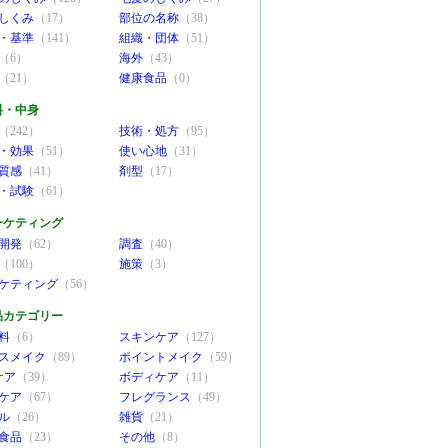
しくみ
（17）
部位の名称
（38）
・基準
（141）
組織・団体
（51）
（6）
海外
（43）
（21）
健康食品
（0）
料・中身
（242）
技術・処方
（95）
・効果
（51）
使い心地
（31）
質感
（41）
剤型
（17）
・試験
（61）
ーケティング
開発
（62）
調査
（40）
（100）
施策
（3）
ケティング
（56）
品カテゴリー
料
（6）
スキンケア
（127）
スメイク
（89）
ポイントメイク
（59）
ケア
（39）
ボディケア
（11）
ケア
（67）
フレグランス
（49）
ル
（26）
雑貨
（21）
食品
（23）
その他
（8）