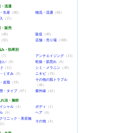
産・流通
・生産
（80）
物流・流通
（66）
入
（25）
業・販売
（40）
販促
（40）
（92）
店舗・売り場
（108）
悩み・効果別
（7）
アンチエイジング
（13）
おい
（9）
乾燥・肌荒れ
（8）
け
（12）
シミ・メラニン
（30）
・くすみ
（8）
ニキビ
（19）
その他の肌トラブル
・皮脂
（19）
（46）
態・タイプ
（67）
紫外線
（42）
入れ法・施術
イシャル
（4）
ボディ
（2）
ル
（0）
ヘア
（6）
クリニック・美容施
その他
（4）
12）