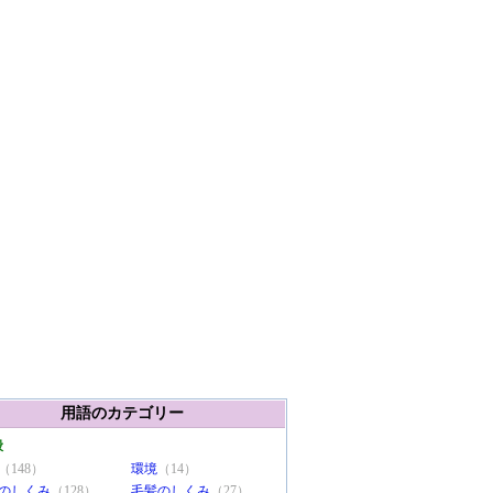
用語のカテゴリー
般
（148）
環境
（14）
のしくみ
（128）
毛髪のしくみ
（27）