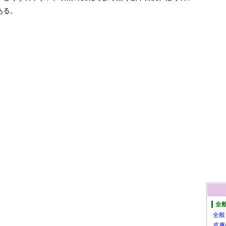
ある。
全
全般
皮膚