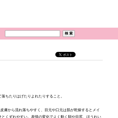
て落ちたりはげたりよれたりすること。
て皮膚から流れ落ちやすく、目元や口元は肌が乾燥するとメイ
サとくずれやすい。表情の変化でよく動く額や目尻、ほうれい