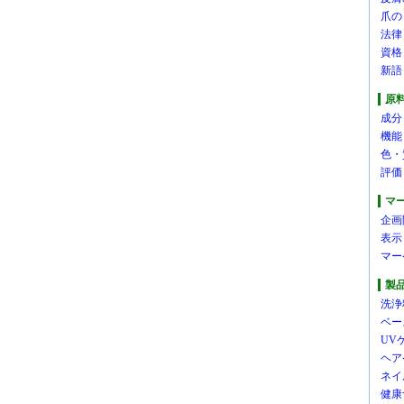
爪の
法律
資格
新語
原
成分
機能
色・
評価
マ
企画
表示
マー
製
洗浄
ベー
UV
ヘア
ネイ
健康