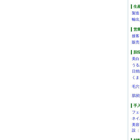
生
製造
輸出
営
接客
販売
肌
美白
うる
日焼
くま
毛穴
肌状
手
フェ
ネイ
美容
設
（