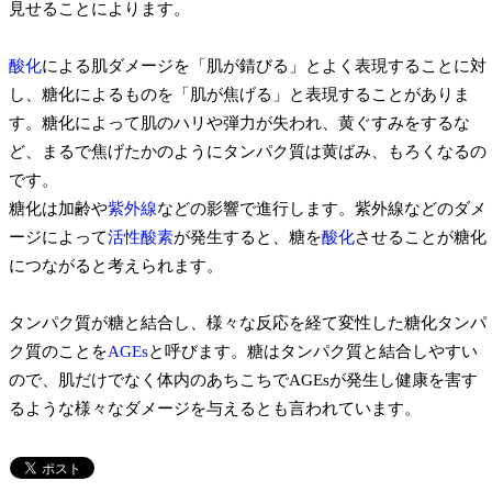
見せることによります。
酸化
による肌ダメージを「肌が錆びる」とよく表現することに対
し、糖化によるものを「肌が焦げる」と表現することがありま
す。糖化によって肌のハリや弾力が失われ、黄ぐすみをするな
ど、まるで焦げたかのようにタンパク質は黄ばみ、もろくなるの
です。
糖化は加齢や
紫外線
などの影響で進行します。紫外線などのダメ
ージによって
活性酸素
が発生すると、糖を
酸化
させることが糖化
につながると考えられます。
タンパク質が糖と結合し、様々な反応を経て変性した糖化タンパ
ク質のことを
AGEs
と呼びます。糖はタンパク質と結合しやすい
ので、肌だけでなく体内のあちこちでAGEsが発生し健康を害す
るような様々なダメージを与えるとも言われています。