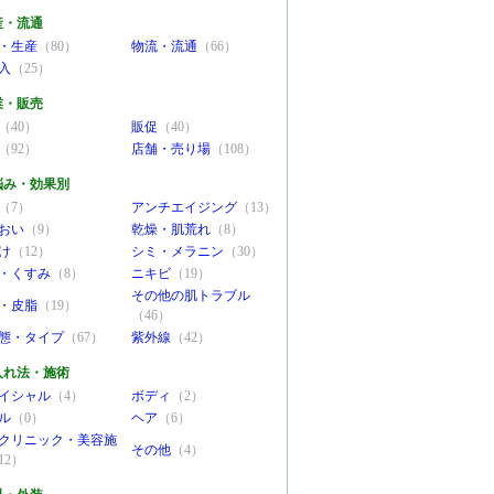
産・流通
・生産
（80）
物流・流通
（66）
入
（25）
業・販売
（40）
販促
（40）
（92）
店舗・売り場
（108）
悩み・効果別
（7）
アンチエイジング
（13）
おい
（9）
乾燥・肌荒れ
（8）
け
（12）
シミ・メラニン
（30）
・くすみ
（8）
ニキビ
（19）
その他の肌トラブル
・皮脂
（19）
（46）
態・タイプ
（67）
紫外線
（42）
入れ法・施術
イシャル
（4）
ボディ
（2）
ル
（0）
ヘア
（6）
クリニック・美容施
その他
（4）
12）