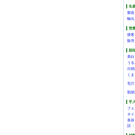
生
製造
輸出
営
接客
販売
肌
美白
うる
日焼
くま
毛穴
肌状
手
フェ
ネイ
美容
設
（