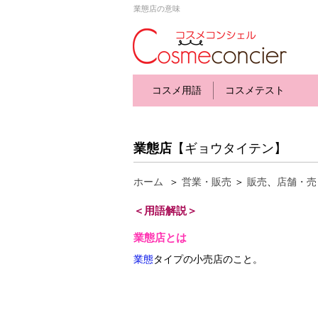
業態店の意味
コスメ用語
コスメテスト
業態店
【ギョウタイテン】
ホーム
＞
営業・販売
＞
販売
、
店舗・売
＜用語解説＞
業態店とは
業態
タイプの小売店のこと。