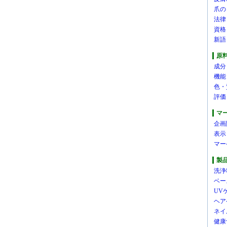
爪の
法律
資格
新語
原
成分
機能
色・
評価
マ
企画
表示
マー
製
洗浄
ベー
UV
ヘア
ネイ
健康