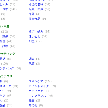
しくみ
（17）
部位の名称
（38）
・基準
（141）
組織・団体
（51）
（6）
海外
（43）
（21）
健康食品
（0）
料・中身
（242）
技術・処方
（95）
・効果
（51）
使い心地
（31）
質感
（41）
剤型
（17）
・試験
（61）
ーケティング
開発
（62）
調査
（40）
（100）
施策
（3）
ケティング
（56）
品カテゴリー
料
（6）
スキンケア
（127）
スメイク
（89）
ポイントメイク
（59）
ケア
（39）
ボディケア
（11）
ケア
（67）
フレグランス
（49）
ル
（26）
雑貨
（21）
食品
（23）
その他
（8）