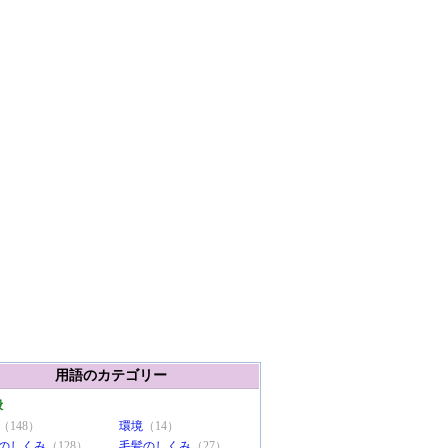
用語のカテゴリー
般
（148）
環境
（14）
のしくみ
（128）
毛髪のしくみ
（27）