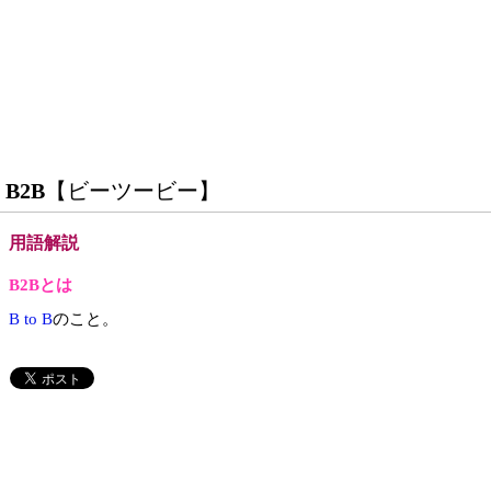
B2B
【ビーツービー】
用語解説
B2Bとは
B to B
のこと。