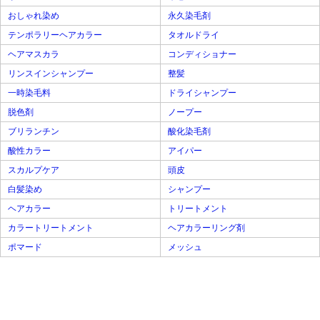
おしゃれ染め
永久染毛剤
テンポラリーヘアカラー
タオルドライ
ヘアマスカラ
コンディショナー
リンスインシャンプー
整髪
一時染毛料
ドライシャンプー
脱色剤
ノープー
ブリランチン
酸化染毛剤
酸性カラー
アイパー
スカルプケア
頭皮
白髪染め
シャンプー
ヘアカラー
トリートメント
カラートリートメント
ヘアカラーリング剤
ポマード
メッシュ