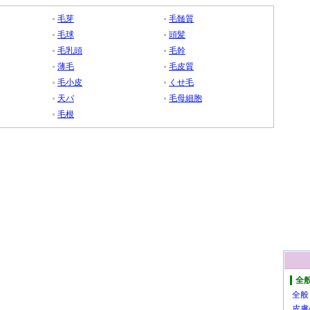
毛芽
毛髄質
毛球
頭髪
毛乳頭
毛幹
薄毛
毛皮質
毛小皮
くせ毛
天パ
毛母細胞
毛根
全
全般
皮膚