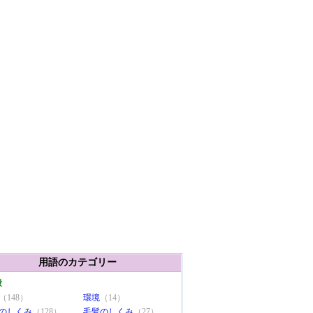
用語のカテゴリー
般
（148）
環境
（14）
のしくみ
（128）
毛髪のしくみ
（27）