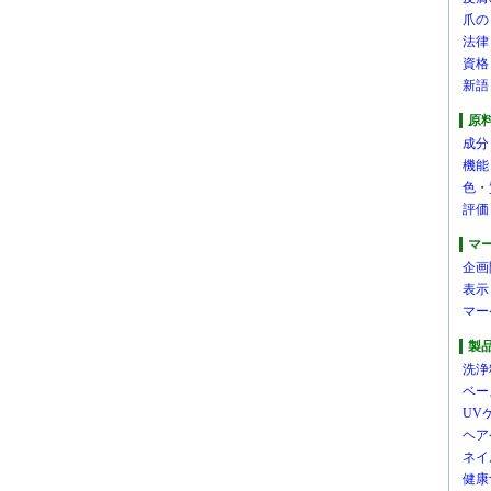
爪の
法律
資格
新語
原
成分
機能
色・
評価
マ
企画
表示
マー
製
洗浄
ベー
UV
ヘア
ネイ
健康