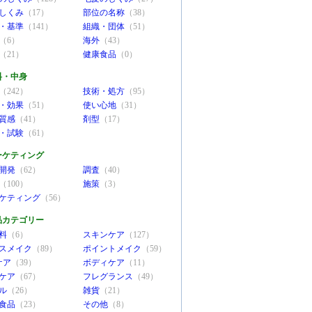
しくみ
（17）
部位の名称
（38）
・基準
（141）
組織・団体
（51）
（6）
海外
（43）
（21）
健康食品
（0）
料・中身
（242）
技術・処方
（95）
・効果
（51）
使い心地
（31）
質感
（41）
剤型
（17）
・試験
（61）
ーケティング
開発
（62）
調査
（40）
（100）
施策
（3）
ケティング
（56）
品カテゴリー
料
（6）
スキンケア
（127）
スメイク
（89）
ポイントメイク
（59）
ケア
（39）
ボディケア
（11）
ケア
（67）
フレグランス
（49）
ル
（26）
雑貨
（21）
食品
（23）
その他
（8）