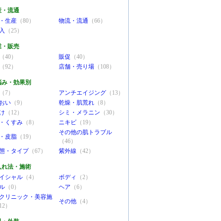
産・流通
・生産
（80）
物流・流通
（66）
入
（25）
業・販売
（40）
販促
（40）
（92）
店舗・売り場
（108）
悩み・効果別
（7）
アンチエイジング
（13）
おい
（9）
乾燥・肌荒れ
（8）
け
（12）
シミ・メラニン
（30）
・くすみ
（8）
ニキビ
（19）
その他の肌トラブル
・皮脂
（19）
（46）
態・タイプ
（67）
紫外線
（42）
入れ法・施術
イシャル
（4）
ボディ
（2）
ル
（0）
ヘア
（6）
クリニック・美容施
その他
（4）
12）