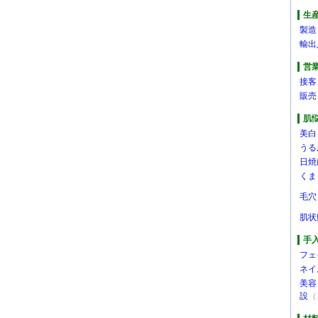
生
製造
輸出
営
接客
販売
肌
美白
うる
日焼
くま
毛穴
肌状
手
フェ
ネイ
美容
設
（