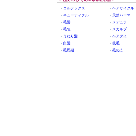
コルテックス
ヘアサイクル
キューティクル
天然パーマ
毛髪
メデュラ
毛包
スカルプ
うねり髪
ヘアダイ
白髪
枝毛
毛周期
毛のう