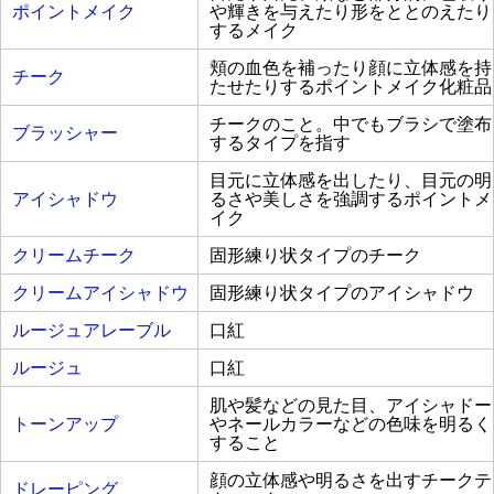
ポイントメイク
や輝きを与えたり形をととのえたり
するメイク
頬の血色を補ったり顔に立体感を持
チーク
たせたりするポイントメイク化粧品
チークのこと。中でもブラシで塗布
ブラッシャー
するタイプを指す
目元に立体感を出したり、目元の明
アイシャドウ
るさや美しさを強調するポイントメ
イク
クリームチーク
固形練り状タイプのチーク
クリームアイシャドウ
固形練り状タイプのアイシャドウ
ルージュアレーブル
口紅
ルージュ
口紅
肌や髪などの見た目、アイシャドー
トーンアップ
やネールカラーなどの色味を明るく
すること
顔の立体感や明るさを出すチークテ
ドレーピング