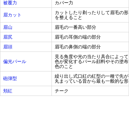
被覆力
カバー力
カットしたり剃ったりして眉毛の形
眉カット
を整えること
眉山
眉毛の一番高い部分
眉尻
眉毛の耳側の端の部分
眉頭
眉毛の鼻側の端の部分
見る角度や光の当たり具合によって
偏光パール
色が変化するパール顔料やその塗布
色のこと
繰り出し式口紅の紅型の一種で先が
砲弾型
丸まっている昔から最も一般的な形
頬紅
チーク