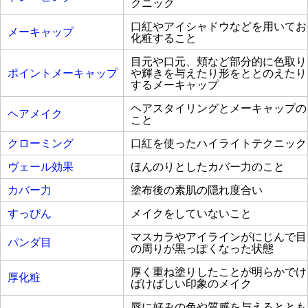
クニック
口紅やアイシャドウなどを用いてお
メーキャップ
化粧すること
目元や口元、頬など部分的に色取り
ポイントメーキャップ
や輝きを与えたり形をととのえたり
するメーキャップ
ヘアスタイリングとメーキャップの
ヘアメイク
こと
クローミング
口紅を使ったハイライトテクニック
ヴェール効果
ほんのりとしたカバー力のこと
カバー力
塗布後の素肌の隠れ度合い
すっぴん
メイクをしていないこと
マスカラやアイラインがにじんで目
パンダ目
の周りが黒っぽくなった状態
厚く重ね塗りしたことが明らかでけ
厚化粧
ばけばしい印象のメイク
唇に好みの色や質感を与えるととも