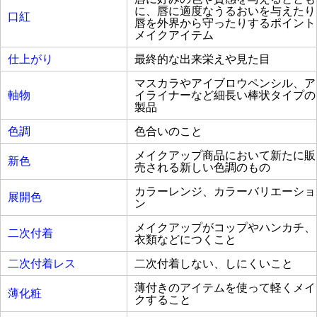
に、唇に適度なうるおいを与えたり
口紅
唇を外界から守ったりするポイント
メイクアイテム
仕上がり
最終的な出来栄えや見た目
マスカラやアイブロウペンシル、ア
軸物
イライナーなど細長い棒状タイプの
製品
色調
色合いのこと
メイクアップ商品において新たに販
新色
売される新しい色調のもの
カラーレンジ、カラーバリエーショ
展開色
ン
メイクアップがコップやハンカチ、
二次付着
衣類などにつくこと
二次付着レス
二次付着しない、しにくいこと
薄付きのアイテムを使って軽くメイ
薄化粧
クすること