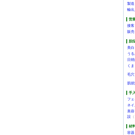
製造
輸出
営
接客
販売
肌
美白
うる
日焼
くま
毛穴
肌状
手
フェ
ネイ
美容
設
（
材
容器