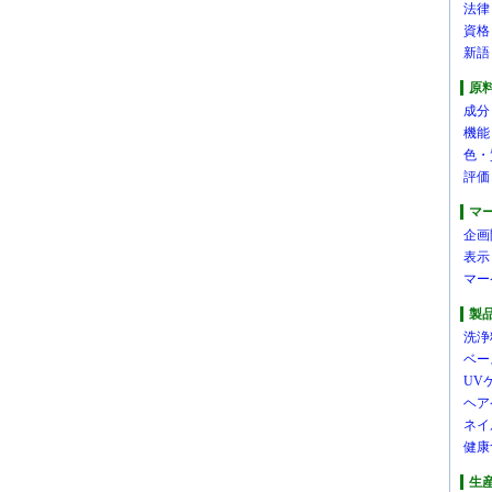
法律
資格
新語
原
成分
機能
色・
評価
マ
企画
表示
マー
製
洗浄
ベー
UV
ヘア
ネイ
健康
生