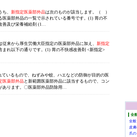
うち、
新指定医薬部外品
は次のものが該当します。（ ）
医薬部外品の一覧で示されている番号です。(1) 胃の不
改善及び栄養補給剤 (1…
は従来から厚生労働大臣指定の医薬部外品に加え、
新指定
まれ以下の通りです。(1) 胃の不快感改善剤 <新指定>
定されているもので、ねずみや蚊、ハエなどの防御が目的の医
定医薬部外品
と新範囲医薬部外品に該当するもので、コン
があります。〇医薬部外品防除用…
全
全般
皮膚
爪の