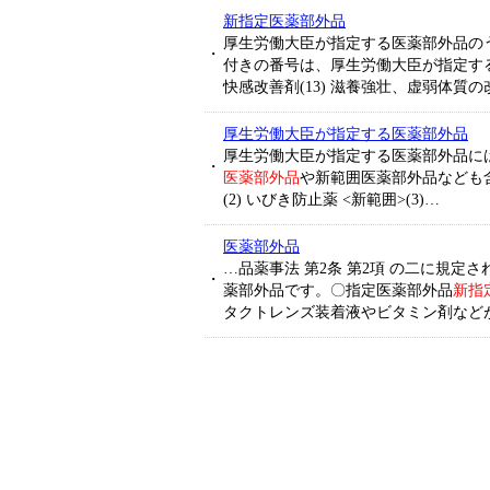
新指定医薬部外品
厚生労働大臣が指定する医薬部外品の
・
付きの番号は、厚生労働大臣が指定する
快感改善剤(13) 滋養強壮、虚弱体質の
厚生労働大臣が指定する医薬部外品
厚生労働大臣が指定する医薬部外品に
・
医薬部外品
や新範囲医薬部外品なども含
(2) いびき防止薬 <新範囲>(3)…
医薬部外品
…品薬事法 第2条 第2項 の二に規
・
薬部外品です。〇指定医薬部外品
新指
タクトレンズ装着液やビタミン剤など