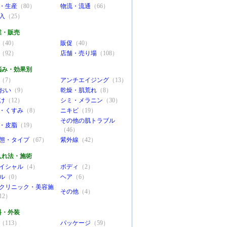
・生産
（80）
物流・流通
（66）
入
（25）
業・販売
（40）
販促
（40）
（92）
店舗・売り場
（108）
悩み・効果別
（7）
アンチエイジング
（13）
おい
（9）
乾燥・肌荒れ
（8）
け
（12）
シミ・メラニン
（30）
・くすみ
（8）
ニキビ
（19）
その他の肌トラブル
・皮脂
（19）
（46）
態・タイプ
（67）
紫外線
（42）
入れ法・施術
イシャル
（4）
ボディ
（2）
ル
（0）
ヘア
（6）
クリニック・美容施
その他
（4）
12）
料・外装
（113）
パッケージ
（59）