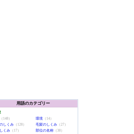
用語のカテゴリー
般
（148）
環境
（14）
のしくみ
（128）
毛髪のしくみ
（27）
しくみ
（17）
部位の名称
（38）