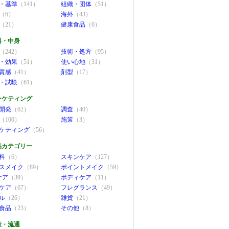
・基準
（141）
組織・団体
（51）
（6）
海外
（43）
（21）
健康食品
（0）
料・中身
（242）
技術・処方
（95）
・効果
（51）
使い心地
（31）
質感
（41）
剤型
（17）
・試験
（61）
ーケティング
開発
（62）
調査
（40）
（100）
施策
（3）
ケティング
（56）
品カテゴリー
料
（6）
スキンケア
（127）
スメイク
（89）
ポイントメイク
（59）
ケア
（39）
ボディケア
（11）
ケア
（67）
フレグランス
（49）
ル
（26）
雑貨
（21）
食品
（23）
その他
（8）
産・流通