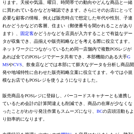
ります。天候や気温、曜日、時間帯での動向やどんな商品と一緒
に買われているかなどが確認できます。さらにそのお店にとって
必要な顧客の情報、例えば販売時点で想定した年代や性別、子連
れかどうかなどの客層、住まい（郵便番号を聞かれることがあり
ます）、
固定客
かどうかなどを店員が入力することで有益なデー
タが収集でき、品揃えや販売戦略などを考える際に役立てます。
ネットワークにつながっているため同一店舗内で複数POSレジが
あれば全てのPOSレジでデータ共有でき、本部機能のある大手
G
MS
や
CVS
、飲食店などでは本部にて膨大なデータを分析し商品開
発や地域特性に合わせた販売戦略立案に役立てます。今では小規
模なお店でもPOSレジを使うようになりました。
販売商品をPOSレジに登録し、バーコードスキャナーとも連携し
ているため会計の計算間違えも削減でき、商品の在庫が少なくな
ったことがわかり発注作業もスムーズになり、
BC
の店頭活動もよ
り効率的になります。