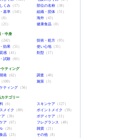
しくみ
（17）
部位の名称
（38）
・基準
（141）
組織・団体
（51）
（6）
海外
（43）
（21）
健康食品
（0）
料・中身
（242）
技術・処方
（95）
・効果
（51）
使い心地
（31）
質感
（41）
剤型
（17）
・試験
（61）
ーケティング
開発
（62）
調査
（40）
（100）
施策
（3）
ケティング
（56）
品カテゴリー
料
（6）
スキンケア
（127）
スメイク
（89）
ポイントメイク
（59）
ケア
（39）
ボディケア
（11）
ケア
（67）
フレグランス
（49）
ル
（26）
雑貨
（21）
食品
（23）
その他
（8）