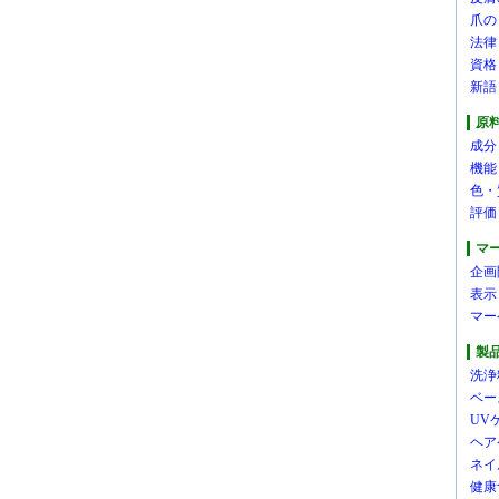
爪の
法律
資格
新語
原
成分
機能
色・
評価
マ
企画
表示
マー
製
洗浄
ベー
UV
ヘア
ネイ
健康