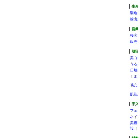
生
製造
輸出
営
接客
販売
肌
美白
うる
日焼
くま
毛穴
肌状
手
フェ
ネイ
美容
設
（