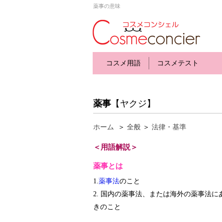
薬事の意味
コスメ用語
コスメテスト
薬事
【ヤクジ】
ホーム
＞
全般
＞
法律・基準
＜用語解説＞
薬事とは
1.
薬事法
のこと
2. 国内の薬事法、または海外の薬事法
きのこと