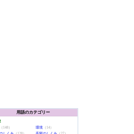
用語のカテゴリー
般
（148）
環境
（14）
のしくみ
（128）
毛髪のしくみ
（27）