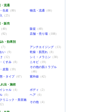
産・流通
・生産
（80）
物流・流通
（66）
入
（25）
業・販売
（40）
販促
（40）
（92）
店舗・売り場
（108）
悩み・効果別
（7）
アンチエイジング
（13）
おい
（9）
乾燥・肌荒れ
（8）
け
（12）
シミ・メラニン
（30）
・くすみ
（8）
ニキビ
（19）
その他の肌トラブル
・皮脂
（19）
（46）
態・タイプ
（67）
紫外線
（42）
入れ法・施術
イシャル
（4）
ボディ
（2）
ル
（0）
ヘア
（6）
クリニック・美容施
その他
（4）
12）