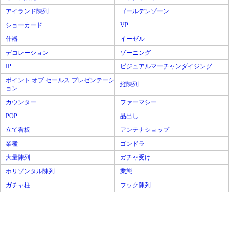
アイランド陳列
ゴールデンゾーン
ショーカード
VP
什器
イーゼル
デコレーション
ゾーニング
IP
ビジュアルマーチャンダイジング
ポイント オブ セールス プレゼンテーシ
縦陳列
ョン
カウンター
ファーマシー
POP
品出し
立て看板
アンテナショップ
業種
ゴンドラ
大量陳列
ガチャ受け
ホリゾンタル陳列
業態
ガチャ柱
フック陳列