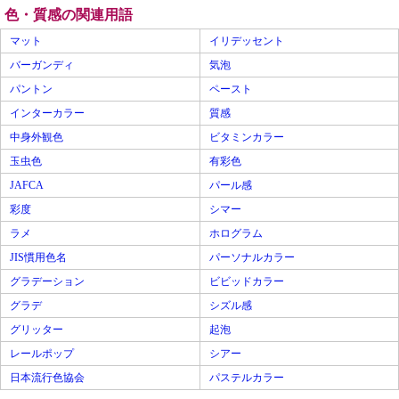
色・質感の関連用語
マット
イリデッセント
バーガンディ
気泡
パントン
ペースト
インターカラー
質感
中身外観色
ビタミンカラー
玉虫色
有彩色
JAFCA
パール感
彩度
シマー
ラメ
ホログラム
JIS慣用色名
パーソナルカラー
グラデーション
ビビッドカラー
グラデ
シズル感
グリッター
起泡
レールポップ
シアー
日本流行色協会
パステルカラー