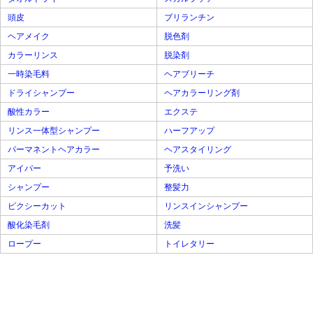
頭皮
ブリランチン
ヘアメイク
脱色剤
カラーリンス
脱染剤
一時染毛料
ヘアブリーチ
ドライシャンプー
ヘアカラーリング剤
酸性カラー
エクステ
リンス一体型シャンプー
ハーフアップ
パーマネントヘアカラー
ヘアスタイリング
アイパー
予洗い
シャンプー
整髪力
ピクシーカット
リンスインシャンプー
酸化染毛剤
洗髪
ロープー
トイレタリー