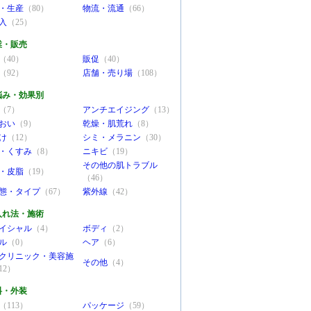
・生産
（80）
物流・流通
（66）
入
（25）
業・販売
（40）
販促
（40）
（92）
店舗・売り場
（108）
悩み・効果別
（7）
アンチエイジング
（13）
おい
（9）
乾燥・肌荒れ
（8）
け
（12）
シミ・メラニン
（30）
・くすみ
（8）
ニキビ
（19）
その他の肌トラブル
・皮脂
（19）
（46）
態・タイプ
（67）
紫外線
（42）
入れ法・施術
イシャル
（4）
ボディ
（2）
ル
（0）
ヘア
（6）
クリニック・美容施
その他
（4）
12）
料・外装
（113）
パッケージ
（59）