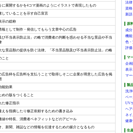
法律
うに展開するかを4コマ漫画のようにイラストで表現したもの
資格
慮していることを示す自己宣言
新語
表示の総称
原
情報として制作・発信してもらう文章中心の広告
成分
機能
及び不当表示防止法」の略で消費者の判断を惑わせる不当な景品や不当
色・
律
評価
大な景品類の提供を防ぐ法律。「不当景品類及び不当表示防止法」の略
マ
のこと
企画
表示
の広告枠を広告料を支払うことで取得しそこに企業が用意した広告を掲
マー
態
製
効能効果
洗浄
ための版をつくること
ベー
れた修正指示
UV
ヘア
違えを指摘したり修正依頼するための書き込み
ネイ
価値や特長、消費者ベネフィットなどのアピール
健康
オ、新聞、雑誌などの情報を伝達するための媒介となるもの
生