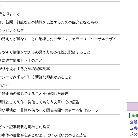
と
所を探すこと
オ、新聞、雑誌などの情報を伝達するための媒介となるもの
ラッピング広告
の見え方が異なることに配慮したデザイン、カラーユニバーサルデザイ
りやすく情報を伝えるめ見え方の多様性に配慮すること
者に渡す情報セットのこと
がりを提示するための完成見本
ーシーでみずみずしく新鮮な印象があること
のこと
に静止画の撮影であることを強調した表現
情報として制作・発信してもらう文章中心の広告
現や手法に一貫性を保つべく関係者間で共有する制作ルール
全
と
全般
どへの記事掲載を期待した発表
皮膚
爪の
の車体や建物を包みこむようにいっぱいにのせた広告