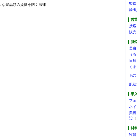
製造
大な景品類の提供を防ぐ法律
輸出
営
接客
販売
肌
美白
うる
日焼
くま
毛穴
肌状
手
フェ
ネイ
美容
設
（
材
容器