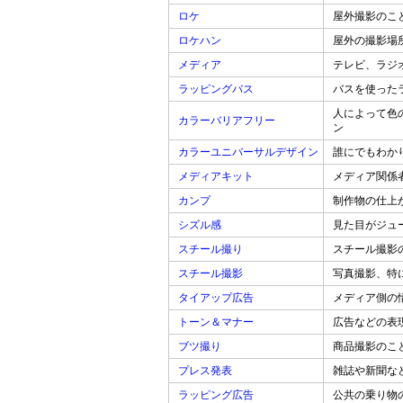
ロケ
屋外撮影のこ
ロケハン
屋外の撮影場
メディア
テレビ、ラジ
ラッピングバス
バスを使った
人によって色
カラーバリアフリー
ン
カラーユニバーサルデザイン
誰にでもわか
メディアキット
メディア関係
カンプ
制作物の仕上
シズル感
見た目がジュ
スチール撮り
スチール撮影
スチール撮影
写真撮影、特
タイアップ広告
メディア側の
トーン＆マナー
広告などの表
ブツ撮り
商品撮影のこ
プレス発表
雑誌や新聞な
ラッピング広告
公共の乗り物