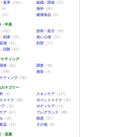
・基準
（141）
組織・団体
（51）
（6）
海外
（43）
（21）
健康食品
（0）
料・中身
（242）
技術・処方
（95）
・効果
（51）
使い心地
（31）
質感
（41）
剤型
（17）
・試験
（61）
ーケティング
開発
（62）
調査
（40）
（100）
施策
（3）
ケティング
（56）
品カテゴリー
料
（6）
スキンケア
（127）
スメイク
（89）
ポイントメイク
（59）
ケア
（39）
ボディケア
（11）
ケア
（67）
フレグランス
（49）
ル
（26）
雑貨
（21）
食品
（23）
その他
（8）
産・流通