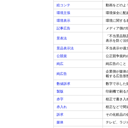
絵コンテ
動画をどのよ
環境主張
環境保全に配
環境表示
環境に関する
記事広告
メディア側の
「不当景品類
景表法
表示を防ぐ法
景品表示法
不当表示や過
公競規
公正競争規約
純広
純広告のこと
企業側が媒体
純広告
載する広告形
数値訴求
数字で示した
製版
印刷機で刷る
赤字
校正で書き入
赤入れ
校正などで間
訴求
その化粧品の
媒体
テレビ、ラジ