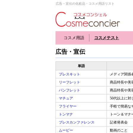
広告・宣伝の化粧品・コスメ用語リスト
コスメ用語
コスメテスト
広告・宣伝
単語
プレスキット
メディア関係
リーフレット
商品特長や美
パンフレット
商品特長や美
マチュア
50代以上に
フライヤー
手軽で簡易な
トンマナ
トーン＆マナ
プレスカンファレンス
記者発表会
ムービー
動画のこと