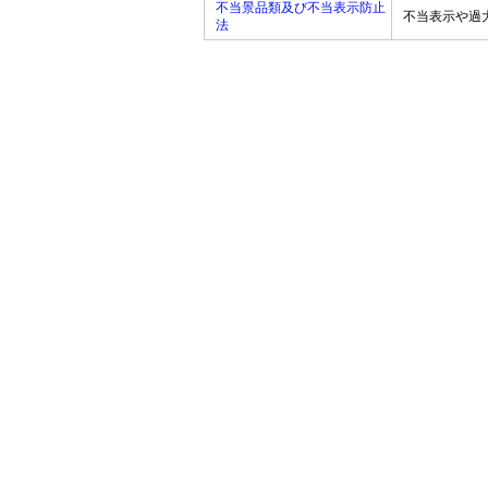
不当景品類及び不当表示防止
不当表示や過
法