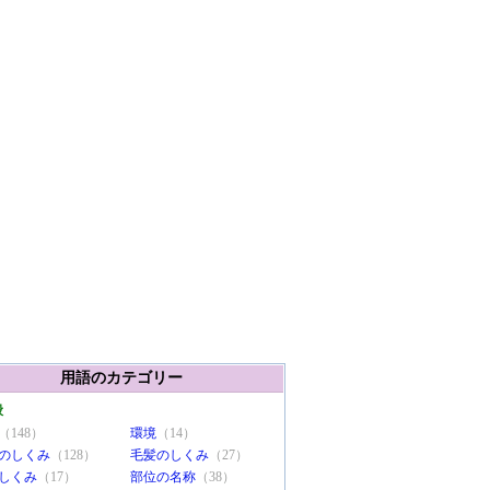
用語のカテゴリー
般
（148）
環境
（14）
のしくみ
（128）
毛髪のしくみ
（27）
しくみ
（17）
部位の名称
（38）