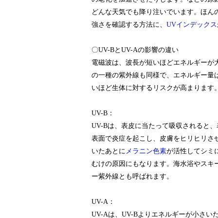
どんな天気でも降り注いでいます。ほんの
強さを確認する方法に、
UVインデックス
〇UV-BとUV-Aの影響の違い
電磁波は、波長が短いほどエネルギーが
の一種の紫外線も同様で、エネルギー量
いほど生体に対するリスクが高まります。
UV-B：
UV-Bは、表皮に当たって吸収されると
表面で炎症を起こし、皮膚をヒリヒリさ
いたあとに
メラニン色素
が活性してシミ
むけの原因にもなります。海水浴やスキ
ー紫外線とも呼ばれます。
UV-A：
UV-Aは、UV-Bよりエネルギーが小さ