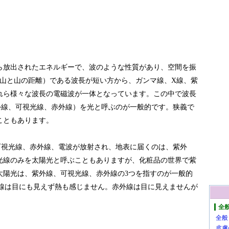
ら放出されたエネルギーで、波のような性質があり、空間を振
（山と山の距離）である波長が短い方から、ガンマ線、X線、紫
れら様々な波長の電磁波が一体となっています。この中で波長
外線、可視光線、赤外線）を光と呼ぶのが一般的です。狭義で
こともあります。
可視光線、赤外線、電波が放射され、地表に届くのは、紫外
光線のみを太陽光と呼ぶこともありますが、化粧品の世界で紫
太陽光は、紫外線、可視光線、赤外線の3つを指すのが一般的
外線は目にも見えず熱も感じません。赤外線は目に見えませんが
全
全般
皮膚