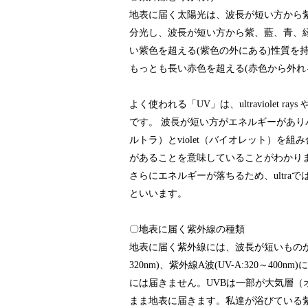
地表に届く太陽光は、波長が短い方から
分光し、波長が短い方から紫、藍、青、
い紫色を超える(紫色の外にある)性質を
もっとも長い赤色を超える(赤色から外れ
よく使われる「UV」は、ultraviolet rays や 
です。 波長が短い方がエネルギーがありパ
ルトラ）とviolet（バイオレット）を
があることを意味していることがわかり
さらにエネルギーが落ちるため、ultraではありません
といいます。
〇地表に届く紫外線の種類
地表に届く紫外線には、波長が短いものから、紫
320nm)、紫外線A波(UV-A:320～4
には届きません。UVBは一部が大気層（
まま地表に届きます。私達が浴びている紫