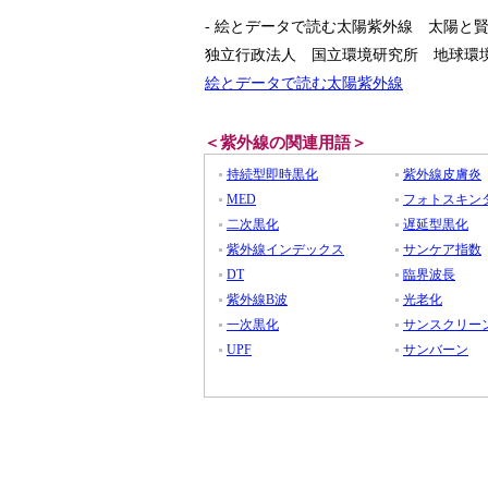
- 絵とデータで読む太陽紫外線 太陽と
独立行政法人 国立環境研究所 地球環
絵とデータで読む太陽紫外線
＜紫外線の関連用語＞
持続型即時黒化
紫外線皮膚炎
MED
フォトスキン
二次黒化
遅延型黒化
紫外線インデックス
サンケア指数
DT
臨界波長
紫外線B波
光老化
一次黒化
サンスクリー
UPF
サンバーン