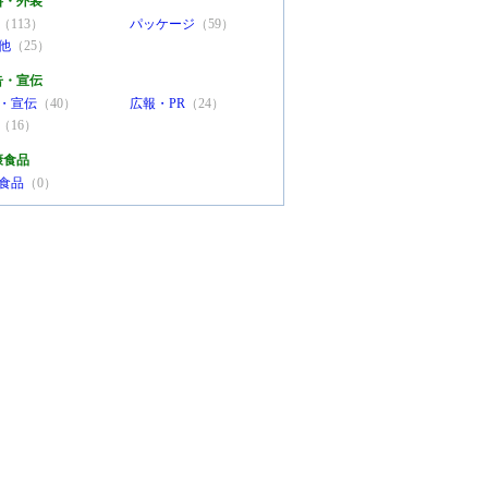
料・外装
（113）
パッケージ
（59）
他
（25）
告・宣伝
・宣伝
（40）
広報・PR
（24）
（16）
康食品
食品
（0）