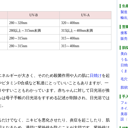
。
生
製造
UV-B
UV-A
輸出
280～320nm
320～400nm
営
280以上～315nm未満
315以上～400nm未満
接客
280～315nm
315～400nm
販売
280～315nm
315～400nm
肌
美白
うる
日焼
くま
エネルギーが大きく、そのため殺菌作用や人の肌に
日焼け
を起
毛穴
やビタミンD合成など私達にとっていいこともありますが、一
肌状
りやすいこともわかっています。赤ちゃんに対して日光浴が推
手
からは母子手帳の日光浴をすすめる記述が削除され、日光浴では
フェ
た。
ネイ
美容
設
（
るだけでなく、ニキビを悪化させたり、炎症を起こしたり、肌
因となるため、適切に紫外線を防ぐことが大切です。紫外線は