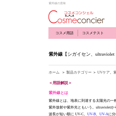
紫外線の意味
コスメ用語
コスメテスト
紫外線
【シガイセン、ultraviolet rays
ホーム
＞
製品カテゴリー
＞
UVケア
、
＜用語解説＞
紫外線とは
紫外線とは、地表に到達する太陽光の一
紫外放射や紫外光ともいう。ultraviole
波長が短い順に UV-C、
UV-B
、
UV-A
に分