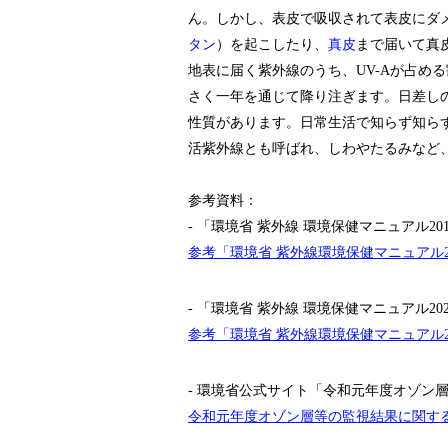
ん。しかし、表皮で吸収されて表皮にダ
タン
）を起こしたり、
真皮
まで届いて真
地表に届く紫外線のうち、UV-Aが占める
さく一年を通じて降り注ぎます。日差し
性質があります。日常生活で知らず知ら
活紫外線とも呼ばれ、しわやたるみなど
参考資料：
- 「環境省 紫外線 環境保健マニュアル20
参考「環境省 紫外線環境保健マニュアル2
- 「環境省 紫外線 環境保健マニュアル20
参考「環境省 紫外線環境保健マニュアル2
- 環境省公式サイト「令和元年度オゾン
令和元年度オゾン層等の監視結果に関す