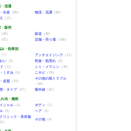
産・流通
・生産
（80）
物流・流通
（66）
入
（25）
業・販売
（40）
販促
（40）
（92）
店舗・売り場
（108）
悩み・効果別
（7）
アンチエイジング
（13）
おい
（9）
乾燥・肌荒れ
（8）
け
（12）
シミ・メラニン
（30）
・くすみ
（8）
ニキビ
（19）
その他の肌トラブル
・皮脂
（19）
（46）
態・タイプ
（67）
紫外線
（42）
入れ法・施術
イシャル
（4）
ボディ
（2）
ル
（0）
ヘア
（6）
クリニック・美容施
その他
（4）
12）