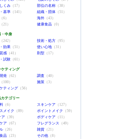
しくみ
（17）
部位の名称
（38）
・基準
（141）
組織・団体
（51）
（6）
海外
（43）
（21）
健康食品
（0）
料・中身
（242）
技術・処方
（95）
・効果
（51）
使い心地
（31）
質感
（41）
剤型
（17）
・試験
（61）
ーケティング
開発
（62）
調査
（40）
（100）
施策
（3）
ケティング
（56）
品カテゴリー
料
（6）
スキンケア
（127）
スメイク
（89）
ポイントメイク
（59）
ケア
（39）
ボディケア
（11）
ケア
（67）
フレグランス
（49）
ル
（26）
雑貨
（21）
食品
（23）
その他
（8）