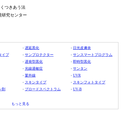
賢くつきあう法
境研究センター
遅延黒化
日光皮膚炎
タイプ
サンプロテクター
サンスマートプログラム
遅発型黒化
即時型黒化
光線過敏症
サンタン
菫外線
UVR
スキンタイプ
スキンフォトタイプ
ン剤
ブロードスペクトラム
UV-B
もっと見る