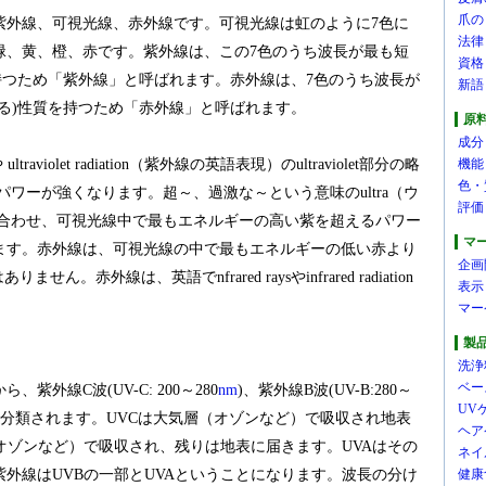
爪の
紫外線、可視光線、赤外線です。可視光線は虹のように7色に
法律
緑、黄、橙、赤です。紫外線は、この7色のうち波長が最も短
資格
持つため「紫外線」と呼ばれます。赤外線は、7色のうち波長が
新語
る)性質を持つため「赤外線」と呼ばれます。
原
成分
ultraviolet radiation（紫外線の英語表現）のultraviolet部分の略
機能
色・
ワーが強くなります。超～、過激な～という意味のultra（ウ
評価
組み合わせ、可視光線中で最もエネルギーの高い紫を超えるパワー
マ
ます。赤外線は、可視光線の中で最もエネルギーの低い赤より
企画
。赤外線は、英語でnfrared raysやinfrared radiation
表示
マー
製
洗浄
ベー
外線C波(UV-C: 200～280
nm
)、紫外線B波(UV-B:280～
UV
00nm)に分類されます。UVCは大気層（オゾンなど）で吸収され地表
ヘア
オゾンなど）で吸収され、残りは地表に届きます。UVAはその
ネイ
外線はUVBの一部とUVAということになります。波長の分け
健康