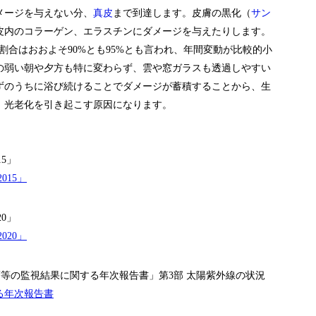
メージを与えない分、
真皮
まで到達します。皮膚の黒化（
サン
皮内のコラーゲン、エラスチンにダメージを与えたりします。
割合はおおよそ90%とも95%とも言われ、年間変動が比較的小
の弱い朝や夕方も特に変わらず、雲や窓ガラスも透過しやすい
ずのうちに浴び続けることでダメージが蓄積することから、生
、光老化を引き起こす原因になります。
15」
015」
20」
020」
層等の監視結果に関する年次報告書」第3部 太陽紫外線の状況
る年次報告書