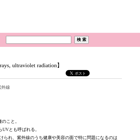
, ultraviolet radiation】
紫外線
種のこと。
tからUVとも呼ばれる。
けられ、紫外線のうち健康や美容の面で特に問題になるのは