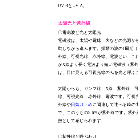
UV-BとUV-A。
太陽光と紫外線
〇電磁波と光と太陽光
電磁波は、太陽や電球、火などの光源か
動しながら進みます。振動の波の1周期
外線、可視光線、赤外線、電波とい、こ
がX線より長く電波より短い電磁波（紫
は、目に見える可視光線のみを光と呼ぶ
太陽からも、ガンマ線、X線、紫外線、
線、可視光線、赤外線、電波です。可視
外線や
日焼け止め
に関連して述べる時の
で、このうちの5-6%が紫外線です。紫
熱として感じられます。
〇紫外線と呼ぶわけ