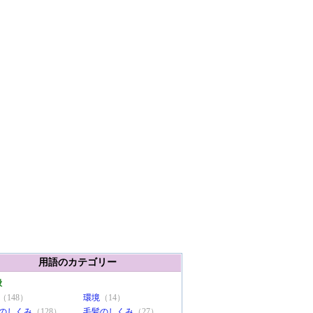
用語のカテゴリー
般
（148）
環境
（14）
のしくみ
（128）
毛髪のしくみ
（27）