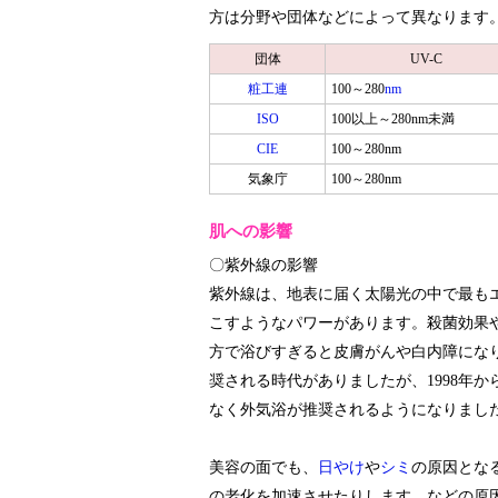
方は分野や団体などによって異なります
団体
UV-C
粧工連
100～280
nm
ISO
100以上～280nm未満
CIE
100～280nm
気象庁
100～280nm
肌への影響
〇紫外線の影響
紫外線は、地表に届く太陽光の中で最も
こすようなパワーがあります。殺菌効果
方で浴びすぎると皮膚がんや白内障にな
奨される時代がありましたが、1998年
なく外気浴が推奨されるようになりまし
美容の面でも、
日やけ
や
シミ
の原因とな
の老化を加速させたりします。などの原