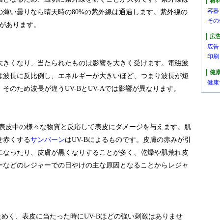
材
容器
薄い曇りなら晴天時の80%の紫外線は通過します。紫外線の
その
があります。
広
広告
印刷
大きくなり、当たられたものは影響を大きく受けます。電磁波
健
は波長に反比例し、エネルギーが大きいほど、つまり波長が短
健康
そのため波長が違うUV-BとUV-Aでは影響が異なります。
、表皮中の様々な物質と反応して表皮にダメージを与えます。肌
せ赤くする
サンバーン
はUV-Bによるものです。皮膚の赤みが引
になったり、皮膚が黒くなりすることが多く、乾燥や肌荒れ皮
ーなどのレジャーでの日やけの主な原因となることからレジャ
いためく、表皮に当たった時にUV-Bほどの強い刺激はありませ