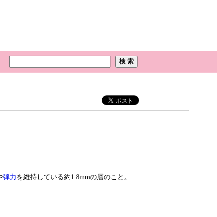
や
弾力
を維持している約1.8mmの層のこと。