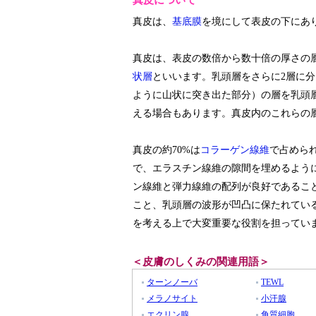
真皮について
真皮は、
基底膜
を境にして表皮の下にあ
真皮は、表皮の数倍から数十倍の厚さの
状層
といいます。乳頭層をさらに2層に
ように山状に突き出た部分）の層を乳頭
える場合もあります。真皮内のこれらの
真皮の約70%は
コラーゲン線維
で占めら
で、エラスチン線維の隙間を埋めるよう
ン線維と弾力線維の配列が良好であるこ
こと、乳頭層の波形が凹凸に保たれてい
を考える上で大変重要な役割を担ってい
＜皮膚のしくみの関連用語＞
ターンノーバ
TEWL
メラノサイト
小汗腺
エクリン腺
角質細胞