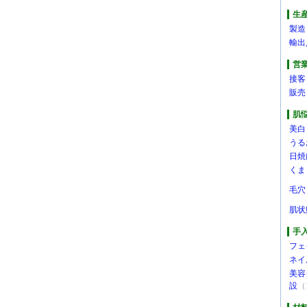
生
製造
輸出
営
接客
販売
肌
美白
うる
日焼
くま
毛穴
肌状
手
フェ
ネイ
美容
設
（