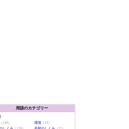
用語のカテゴリー
般
（148）
環境
（14）
のしくみ
（128）
毛髪のしくみ
（27）