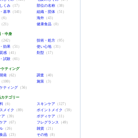
しくみ
（17）
部位の名称
（38）
・基準
（141）
組織・団体
（51）
（6）
海外
（43）
（21）
健康食品
（0）
料・中身
（242）
技術・処方
（95）
・効果
（51）
使い心地
（31）
質感
（41）
剤型
（17）
・試験
（61）
ーケティング
開発
（62）
調査
（40）
（100）
施策
（3）
ケティング
（56）
品カテゴリー
料
（6）
スキンケア
（127）
スメイク
（89）
ポイントメイク
（59）
ケア
（39）
ボディケア
（11）
ケア
（67）
フレグランス
（49）
ル
（26）
雑貨
（21）
食品
（23）
その他
（8）