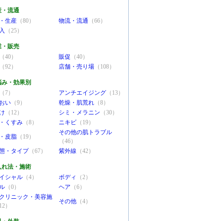
産・流通
・生産
（80）
物流・流通
（66）
入
（25）
業・販売
（40）
販促
（40）
（92）
店舗・売り場
（108）
悩み・効果別
（7）
アンチエイジング
（13）
おい
（9）
乾燥・肌荒れ
（8）
け
（12）
シミ・メラニン
（30）
・くすみ
（8）
ニキビ
（19）
その他の肌トラブル
・皮脂
（19）
（46）
態・タイプ
（67）
紫外線
（42）
入れ法・施術
イシャル
（4）
ボディ
（2）
ル
（0）
ヘア
（6）
クリニック・美容施
その他
（4）
12）