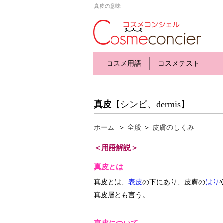
真皮の意味
コスメ用語
コスメテスト
真皮
【シンピ、dermis】
ホーム
＞
全般
＞
皮膚のしくみ
＜用語解説＞
真皮とは
真皮とは、
表皮
の下にあり、皮膚の
はり
真皮層とも言う。