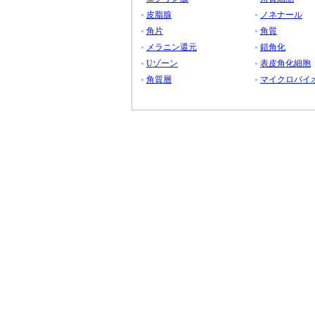
皮脂腺
ノネナール
角片
角質
メラニン還元
錯角化
Uゾーン
表皮角化細胞
角質層
マイクロバイ