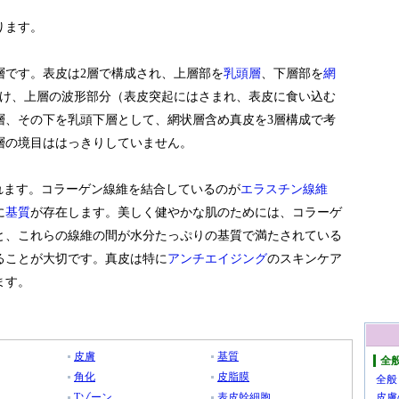
ります。
層です。表皮は2層で構成され、上層部を
乳頭層
、下層部を
網
分け、上層の波形部分（表皮突起にはさまれ、表皮に食い込む
層、その下を乳頭下層として、網状層含め真皮を3層構成で考
層の境目ははっきりしていません。
れます。コラーゲン線維を結合しているのが
エラスチン線維
に
基質
が存在します。美しく健やかな肌のためには、コラーゲ
と、これらの線維の間が水分たっぷりの基質で満たされている
ることが大切です。真皮は特に
アンチエイジング
のスキンケア
ます。
皮膚
基質
全
角化
皮脂膜
全般
Tゾーン
表皮幹細胞
皮膚