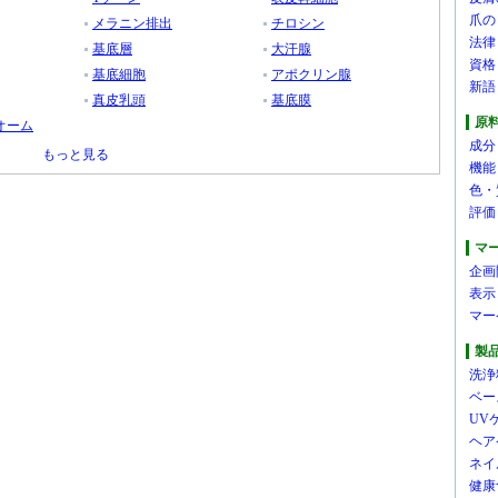
爪の
メラニン排出
チロシン
法律
基底層
大汗腺
資格
基底細胞
アポクリン腺
新語
真皮乳頭
基底膜
原
オーム
成分
もっと見る
機能
色・
評価
マ
企画
表示
マー
製
洗浄
ベー
UV
ヘア
ネイ
健康