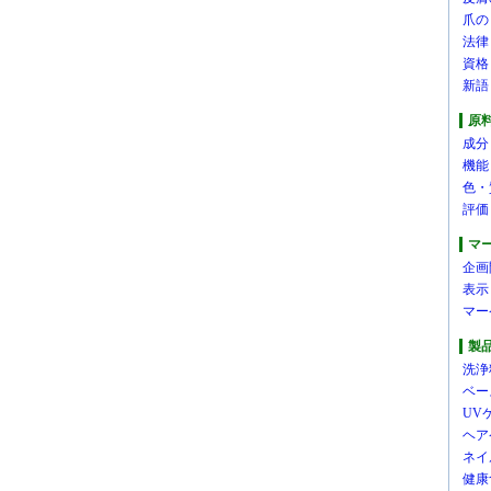
爪の
法律
資格
新語
原
成分
機能
色・
評価
マ
企画
表示
マー
製
洗浄
ベー
UV
ヘア
ネイ
健康