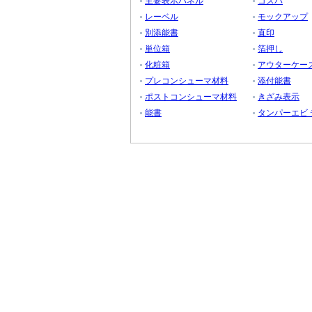
主要表示パネル
コスパ
レーベル
モックアップ
別添能書
直印
単位箱
箔押し
化粧箱
アウターケー
プレコンシューマ材料
添付能書
ポストコンシューマ材料
きざみ表示
能書
タンパーエビ 