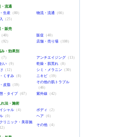
産・流通
・生産
（80）
物流・流通
（66）
入
（25）
業・販売
（40）
販促
（40）
（92）
店舗・売り場
（108）
悩み・効果別
（7）
アンチエイジング
（13）
おい
（9）
乾燥・肌荒れ
（8）
け
（12）
シミ・メラニン
（30）
・くすみ
（8）
ニキビ
（19）
その他の肌トラブル
・皮脂
（19）
（46）
態・タイプ
（67）
紫外線
（42）
入れ法・施術
イシャル
（4）
ボディ
（2）
ル
（0）
ヘア
（6）
クリニック・美容施
その他
（4）
12）