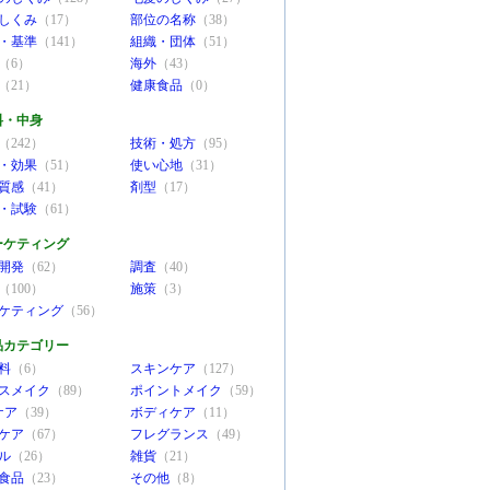
しくみ
（17）
部位の名称
（38）
・基準
（141）
組織・団体
（51）
（6）
海外
（43）
（21）
健康食品
（0）
料・中身
（242）
技術・処方
（95）
・効果
（51）
使い心地
（31）
質感
（41）
剤型
（17）
・試験
（61）
ーケティング
開発
（62）
調査
（40）
（100）
施策
（3）
ケティング
（56）
品カテゴリー
料
（6）
スキンケア
（127）
スメイク
（89）
ポイントメイク
（59）
ケア
（39）
ボディケア
（11）
ケア
（67）
フレグランス
（49）
ル
（26）
雑貨
（21）
食品
（23）
その他
（8）