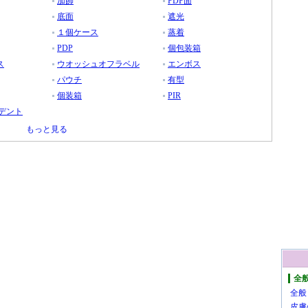
加飾
PDP面
底面
遮光
１個ケース
蒸着
PDP
個包装箱
ス
ウオッシュオフラベル
エンボス
パウチ
有型
個装箱
PIR
デント
もっと見る
全
全般
皮膚