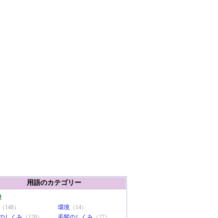
用語のカテゴリー
般
（148）
環境
（14）
のしくみ
（128）
毛髪のしくみ
（27）