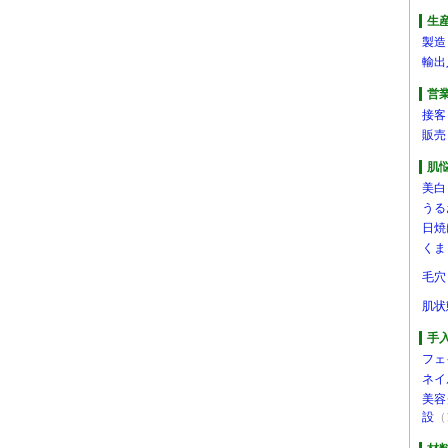
生
製造
輸出
営
接客
販売
肌
美白
うる
日焼
くま
毛穴
肌状
手
フェ
ネイ
美容
設
（