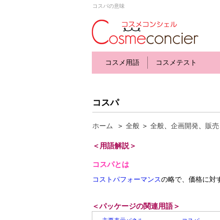
コスパの意味
コスメ用語
コスメテスト
コスパ
ホーム
＞
全般
＞
全般
、
企画開発
、
販売
＜用語解説＞
コスパとは
コストパフォーマンス
の略で、価格に対
＜パッケージの関連用語＞