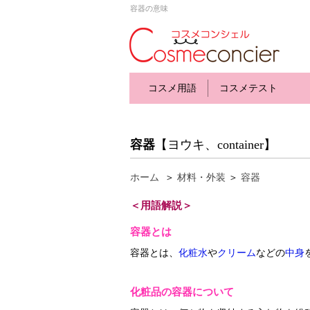
容器の意味
コスメ用語
コスメテスト
容器
【ヨウキ、container】
ホーム
＞
材料・外装
＞
容器
＜用語解説＞
容器とは
容器とは、
化粧水
や
クリーム
などの
中身
化粧品の容器について