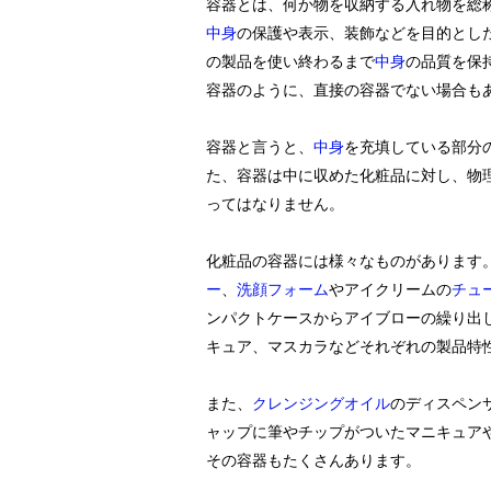
容器とは、何か物を収納する入れ物を総
中身
の保護や表示、装飾などを目的とし
の製品を使い終わるまで
中身
の品質を保
容器のように、直接の容器でない場合も
容器と言うと、
中身
を充填している部分
た、容器は中に収めた化粧品に対し、物
ってはなりません。
化粧品の容器には様々なものがあります
ー
、
洗顔フォーム
やアイクリームの
チュ
ンパクトケースからアイブローの繰り出
キュア、マスカラなどそれぞれの製品特
また、
クレンジングオイル
のディスペン
ャップに筆やチップがついたマニキュア
その容器もたくさんあります。