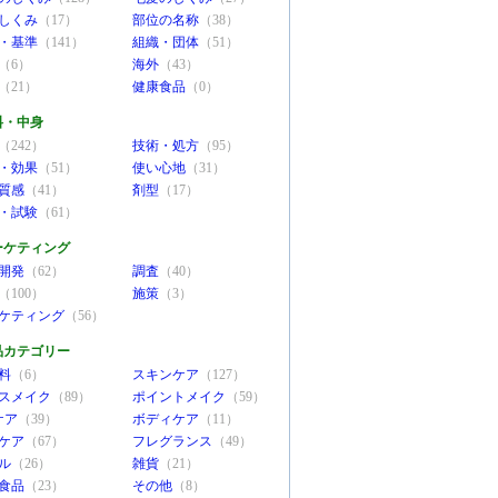
しくみ
（17）
部位の名称
（38）
・基準
（141）
組織・団体
（51）
（6）
海外
（43）
（21）
健康食品
（0）
料・中身
（242）
技術・処方
（95）
・効果
（51）
使い心地
（31）
質感
（41）
剤型
（17）
・試験
（61）
ーケティング
開発
（62）
調査
（40）
（100）
施策
（3）
ケティング
（56）
品カテゴリー
料
（6）
スキンケア
（127）
スメイク
（89）
ポイントメイク
（59）
ケア
（39）
ボディケア
（11）
ケア
（67）
フレグランス
（49）
ル
（26）
雑貨
（21）
食品
（23）
その他
（8）