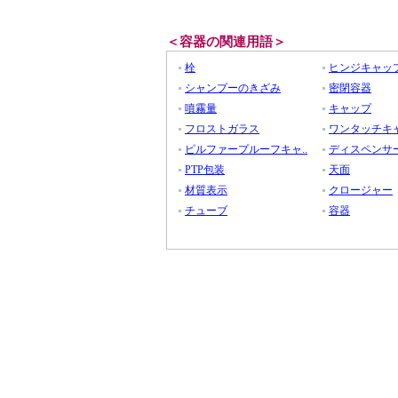
＜容器の関連用語＞
栓
ヒンジキャッ
シャンプーのきざみ
密閉容器
噴霧量
キャップ
フロストガラス
ワンタッチキ
ピルファープルーフキャ..
ディスペンサ
PTP包装
天面
材質表示
クロージャー
チューブ
容器