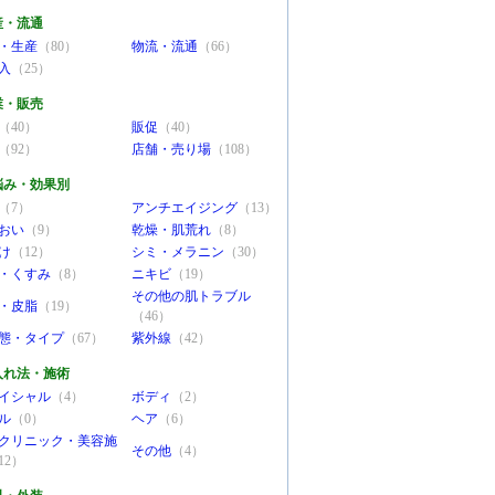
産・流通
・生産
（80）
物流・流通
（66）
入
（25）
業・販売
（40）
販促
（40）
（92）
店舗・売り場
（108）
悩み・効果別
（7）
アンチエイジング
（13）
おい
（9）
乾燥・肌荒れ
（8）
け
（12）
シミ・メラニン
（30）
・くすみ
（8）
ニキビ
（19）
その他の肌トラブル
・皮脂
（19）
（46）
態・タイプ
（67）
紫外線
（42）
入れ法・施術
イシャル
（4）
ボディ
（2）
ル
（0）
ヘア
（6）
クリニック・美容施
その他
（4）
12）