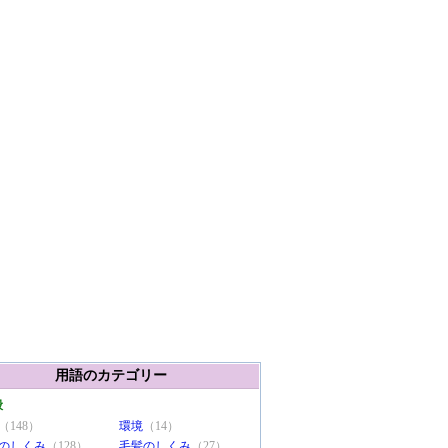
用語のカテゴリー
般
（148）
環境
（14）
のしくみ
（128）
毛髪のしくみ
（27）