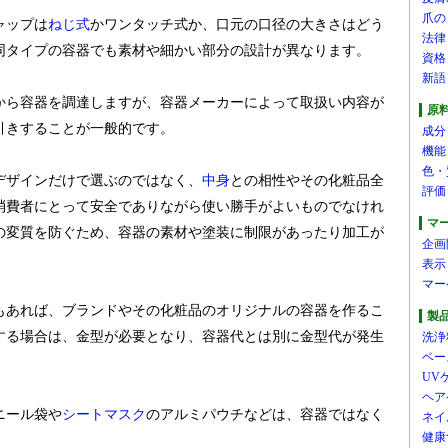
爪の
ャップは
ねじ式
かワンタッチ式か、口元の口径の大きさはどう
法律
同タイプの容器でも素材や細かい部分の設計が異なります。
資格
新語
から容器を調達しますが、容器メーカーによって取扱い内容が
原
引きすることが一般的です。
成分
機能
色・
デザインだけで選ぶのではなく、
中身
との相性やその化粧品全
評価
消費者にとって安全でありながら使い勝手がよいものでなけれ
マ
の変質を防ぐため、容器の素材や塗装に制限があったり加工が
企画
表示
マー
もあれば、ブランドやその化粧品のオリジナルの容器を作るこ
製
する場合は、金型が必要となり、容器代とは別に金型代が発生
洗浄
ベー
UV
ヘア
ニール袋や
シートマスク
のアルミパウチなどは、容器ではなく
ネイ
健康