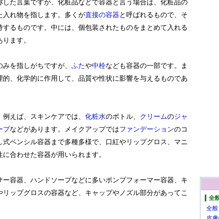
称した言葉ですが、化粧品などで容器と言う場合は、化粧品の
た入れ物を指します。多くが
直接の容器
と呼ばれるもので、そ
持するものです。中には、個包装されたものをまとめて入れる
あります。
のみを指しがちですが、
ふた
や
中栓
なども容器の一部です。ま
理的、化学的に作用して、品質や性状に影響を与えるものであ
。例えば、スキンケアでは、
化粧水
のボトル、
クリーム
の
ジャ
ーブ
などがあります。メイクアップでは
ファンデーション
のコ
し式ペンシル容器まで多種多様で、口紅やリップグロス、マニ
性に合わせた容器が用いられます。
サー容器、ハンドソープなどに多いポンプフォーマー容器、キ
やリップグロスの容器など、キャップやノズル部分があってこ
全
全般
皮膚