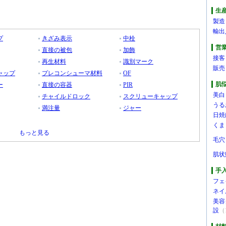
生
製造
輸出
プ
きざみ表示
中栓
営
直接の被包
加飾
接客
再生材料
識別マーク
販売
ャップ
プレコンシューマ材料
OF
肌
ー
直接の容器
PIR
美白
チャイルドロック
スクリューキャップ
うる
満注量
ジャー
日焼
くま
もっと見る
毛穴
肌状
手
フェ
ネイ
美容
設
（