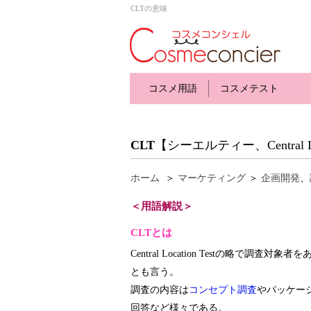
CLTの意味
コスメ用語
コスメテスト
CLT
【シーエルティー、Central Loc
ホーム
＞
マーケティング
＞
企画開発
、
＜用語解説＞
CLTとは
Central Location Testの略
とも言う。
調査の内容は
コンセプト調査
やパッケー
回答など様々である。