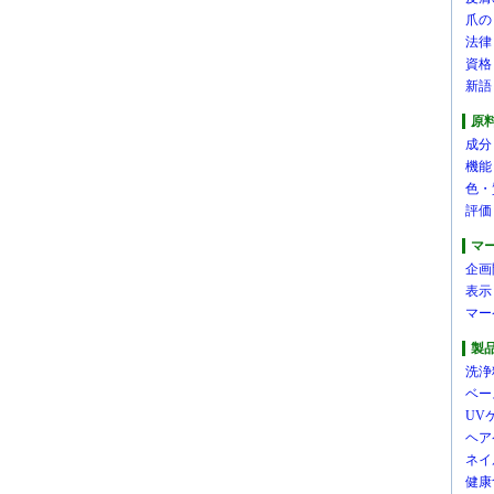
爪の
法律
資格
新語
原
成分
機能
色・
評価
マ
企画
表示
マー
製
洗浄
ベー
UV
ヘア
ネイ
健康