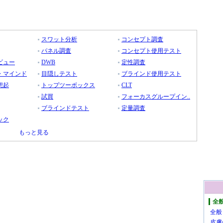
スワット分析
コンセプト調査
パネル調査
コンセプト使用テスト
ビュー
DWB
定性調査
・マインド
目隠しテスト
ブラインド使用テスト
想起
トップツーボックス
CLT
試買
フォーカスグループイン..
ブラインドテスト
定量調査
ック
もっと見る
全
全般
皮膚