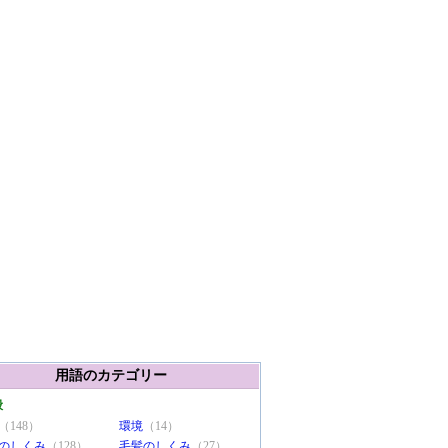
用語のカテゴリー
般
（148）
環境
（14）
のしくみ
（128）
毛髪のしくみ
（27）