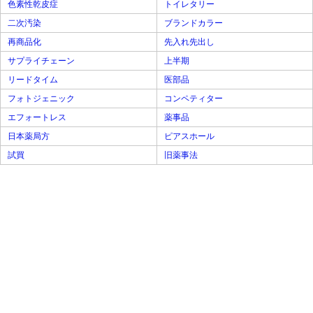
色素性乾皮症
トイレタリー
二次汚染
ブランドカラー
再商品化
先入れ先出し
サプライチェーン
上半期
リードタイム
医部品
フォトジェニック
コンペティター
エフォートレス
薬事品
日本薬局方
ピアスホール
試買
旧薬事法