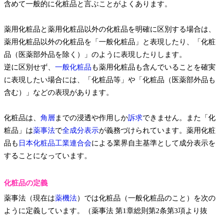
含めて一般的に化粧品と言ぶことがよくあります。
薬用化粧品と薬用化粧品以外の化粧品を明確に区別する場合は、
薬用化粧品以外の化粧品を「一般化粧品」と表現したり、「化粧
品（医薬部外品を除く）」のように表現したりします。
逆に区別せず、
一般化粧品
も薬用化粧品も含んでいることを確実
に表現したい場合には、「化粧品等」や「化粧品（医薬部外品も
含む）」などの表現があります。
化粧品は、
角層
までの浸透や作用しか
訴求
できません。また「化
粧品」は
薬事法
で
全成分表示
が義務づけられています。薬用化粧
品も
日本化粧品工業連合会
による業界自主基準として成分表示を
することになっています。
化粧品の定義
薬事法（現在は
薬機法
）では化粧品（一般化粧品のこと）を次の
ように定義しています。（薬事法 第1章総則第2条第3項より抜