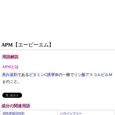
APM
【エーピーエム】
用語解説
APMとは
美白薬剤
である
ビタミンC誘導体
の一種で
リン酸アスコルビルＭ
ｇ
のこと。
成分の関連用語
両性界面活性剤
パラベンフリー