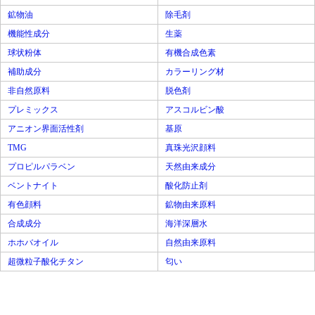
鉱物油
除毛剤
機能性成分
生薬
球状粉体
有機合成色素
補助成分
カラーリング材
非自然原料
脱色剤
プレミックス
アスコルビン酸
アニオン界面活性剤
基原
TMG
真珠光沢顔料
プロピルパラベン
天然由来成分
ベントナイト
酸化防止剤
有色顔料
鉱物由来原料
合成成分
海洋深層水
ホホバオイル
自然由来原料
超微粒子酸化チタン
匂い