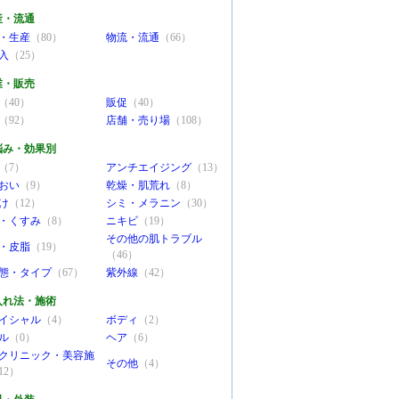
産・流通
・生産
（80）
物流・流通
（66）
入
（25）
業・販売
（40）
販促
（40）
（92）
店舗・売り場
（108）
悩み・効果別
（7）
アンチエイジング
（13）
おい
（9）
乾燥・肌荒れ
（8）
け
（12）
シミ・メラニン
（30）
・くすみ
（8）
ニキビ
（19）
その他の肌トラブル
・皮脂
（19）
（46）
態・タイプ
（67）
紫外線
（42）
入れ法・施術
イシャル
（4）
ボディ
（2）
ル
（0）
ヘア
（6）
クリニック・美容施
その他
（4）
12）