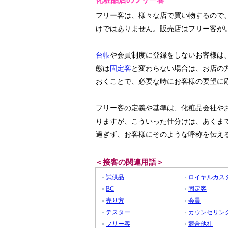
化粧品店のフリー客
フリー客は、様々な店で買い物するので
けではありません。販売店はフリー客が
台帳
や会員制度に登録をしないお客様は
態は
固定客
と変わらない場合は、お店の
おくことで、必要な時にお客様の要望に
フリー客の定義や基準は、化粧品会社や
りますが、こういった仕分けは、あくま
過ぎず、お客様にそのような呼称を伝え
＜接客の関連用語＞
試供品
ロイヤルカス
BC
固定客
売り方
会員
テスター
カウンセリン
フリー客
競合他社