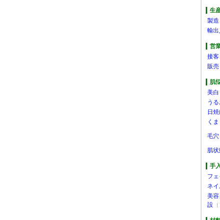
生
製造
輸出
営
接客
販売
肌
美白
うる
日焼
くま
毛穴
肌状
手
フェ
ネイ
美容
設
（