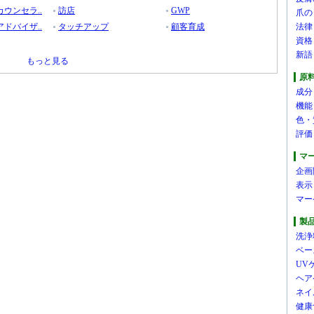
ウンセラ..
訪店
GWP
爪の
ドバイザ..
タッチアップ
顧客育成
法律
資格
新語
もっと見る
原
成分
機能
色・
評価
マ
企画
表示
マー
製
洗浄
ベー
UV
ヘア
ネイ
健康