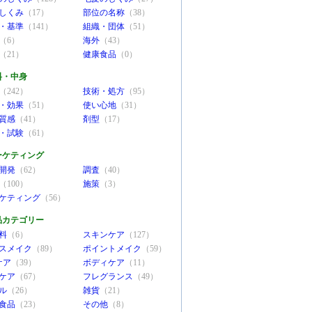
しくみ
（17）
部位の名称
（38）
・基準
（141）
組織・団体
（51）
（6）
海外
（43）
（21）
健康食品
（0）
料・中身
（242）
技術・処方
（95）
・効果
（51）
使い心地
（31）
質感
（41）
剤型
（17）
・試験
（61）
ーケティング
開発
（62）
調査
（40）
（100）
施策
（3）
ケティング
（56）
品カテゴリー
料
（6）
スキンケア
（127）
スメイク
（89）
ポイントメイク
（59）
ケア
（39）
ボディケア
（11）
ケア
（67）
フレグランス
（49）
ル
（26）
雑貨
（21）
食品
（23）
その他
（8）