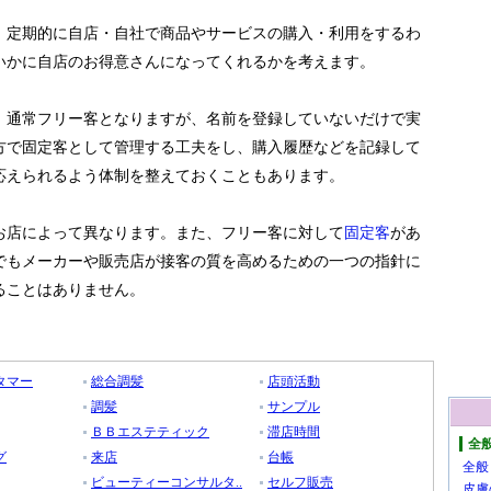
、定期的に自店・自社で商品やサービスの購入・利用をするわ
いかに自店のお得意さんになってくれるかを考えます。
、通常フリー客となりますが、名前を登録していないだけで実
方で固定客として管理する工夫をし、購入履歴などを記録して
応えられるよう体制を整えておくこともあります。
お店によって異なります。また、フリー客に対して
固定客
があ
でもメーカーや販売店が接客の質を高めるための一つの指針に
ることはありません。
タマー
総合調髪
店頭活動
調髪
サンプル
ＢＢエステティック
滞店時間
全
グ
来店
台帳
全般
ビューティーコンサルタ..
セルフ販売
皮膚