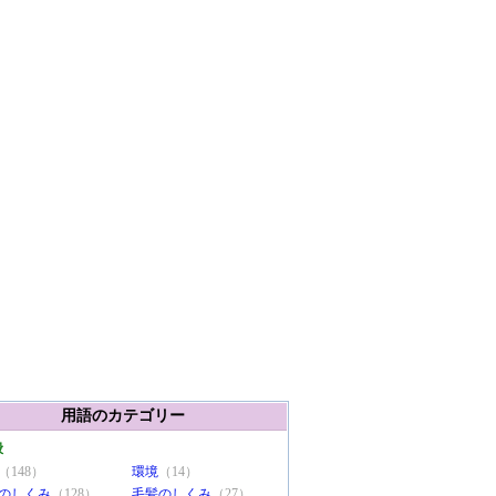
用語のカテゴリー
般
（148）
環境
（14）
のしくみ
（128）
毛髪のしくみ
（27）