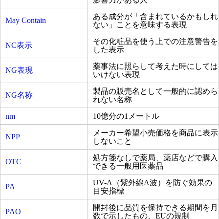
ある成分が「含まれているかもしれ
May Contain
ない」ことを意味する表現
その化粧品を使う上での注意警告を
NC表示
した表示
薬事法に照らして考えた時にしては
NG表現
いけない表現
製品の販売名として一般的に認めら
NG名称
れない名称
nm
10億分の1メートル
メーカー希望小売価格を商品に表示
NPP
しないこと
処方箋なしで薬局、薬店などで購入
OTC
できる一般用医薬品
UV-A（紫外線A波）を防ぐ効果の
PA
目安指標
開封後に品質を保持できる期間を月
PAO
数で示したもの、EUの規制