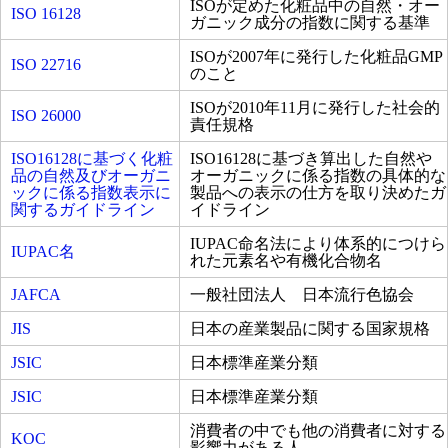
ISOが定めた化粧品中の自然・オー
ISO 16128
ガニック成分の指数に関する基準
ISOが2007年に発行した化粧品GMP
ISO 22716
のこと
ISOが2010年11月に発行した社会的
ISO 26000
責任規格
ISO16128に基づく化粧
ISO16128に基づき算出した自然や
品の自然及びオーガニ
オーガニックに係る指数の具体的な
ックに係る指数表示に
製品への表示の仕方を取り決めたガ
関するガイドライン
イドライン
IUPAC命名法により体系的につけら
IUPAC名
れた元素名や有機化合物名
JAFCA
一般社団法人 日本流行色協会
JIS
日本の産業製品に関する国家規格
JSIC
日本標準産業分類
JSIC
日本標準産業分類
消費者の中でも他の消費者に対する
KOC
影響力がある人