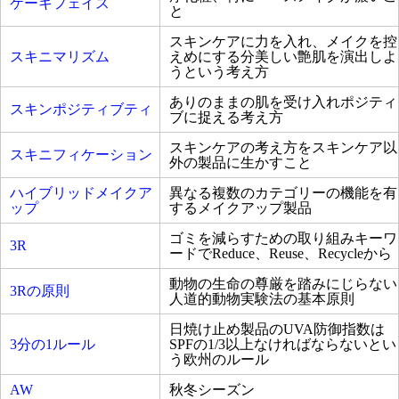
ケーキフェイス
と
スキンケアに力を入れ、メイクを控
スキニマリズム
えめにする分美しい艶肌を演出しよ
うという考え方
ありのままの肌を受け入れポジティ
スキンポジティブティ
ブに捉える考え方
スキンケアの考え方をスキンケア以
スキニフィケーション
外の製品に生かすこと
ハイブリッドメイクア
異なる複数のカテゴリーの機能を有
ップ
するメイクアップ製品
ゴミを減らすための取り組みキーワ
3R
ードでReduce、Reuse、Recycleから
動物の生命の尊厳を踏みにじらない
3Rの原則
人道的動物実験法の基本原則
日焼け止め製品のUVA防御指数は
3分の1ルール
SPFの1/3以上なければならないとい
う欧州のルール
AW
秋冬シーズン