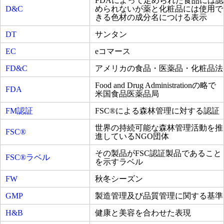
FDAによって定められた食品には認
D&C
められないが薬と化粧品には使用で
きる色材の成分名につける表示
DT
サンタン
EC
eコマース
FD&C
アメリカの食品・医薬品・化粧品法
Food and Drug Administrationの略で
FDA
米国食品医薬品局
FM認証
FSC®による森林管理に対する認証
世界の持続可能な森林管理活動を推
FSC®
進しているNGO団体
その製品がFSC認証製品であること
FSC®ラベル
を示すラベル
FW
秋冬シーズン
GMP
製造管理及び品質管理に関する基準
H&B
健康と美容を合わせた表現