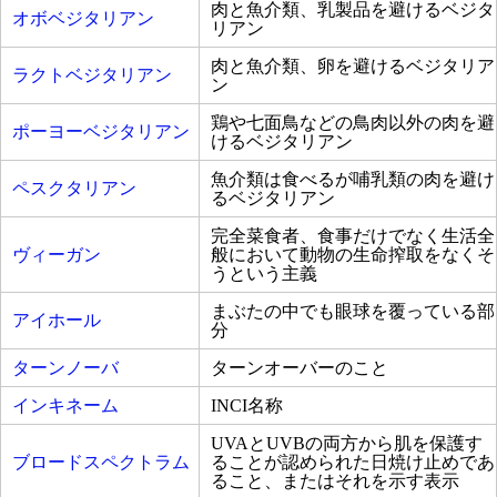
肉と魚介類、乳製品を避けるベジタ
オボベジタリアン
リアン
肉と魚介類、卵を避けるベジタリア
ラクトベジタリアン
ン
鶏や七面鳥などの鳥肉以外の肉を避
ポーヨーベジタリアン
けるベジタリアン
魚介類は食べるが哺乳類の肉を避け
ペスクタリアン
るベジタリアン
完全菜食者、食事だけでなく生活全
ヴィーガン
般において動物の生命搾取をなくそ
うという主義
まぶたの中でも眼球を覆っている部
アイホール
分
ターンノーバ
ターンオーバーのこと
インキネーム
INCI名称
UVAとUVBの両方から肌を保護す
ブロードスペクトラム
ることが認められた日焼け止めであ
ること、またはそれを示す表示