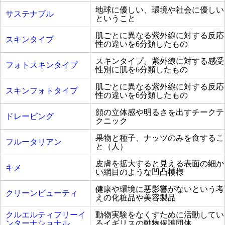
地球に優しい、環境や社会に優しい
サステナブル
ということ
肌ごとに異なる紫外線に対する反応
スキンタイプ
性の違いを6分類したもの
スキンタイプ。紫外線に対する感受
フォトスキンタイプ
性別に肌を6分類したもの
肌ごとに異なる紫外線に対する反応
スキンフォトタイプ
性の違いを6分類したもの
顔の立体感や明るさを出すチークテ
ドレーピング
クニック
果物と種子、ナッツのみを食するこ
フルータリアン
と（人）
皮膚を拡大すると見える表面の細か
キメ
い網目のような凹凸模様
健康や環境に悪影響がないという考
クリーンビューティ
えの化粧品や美容製品
クルエルティフリーイ
動物実験をなくすために活動してい
ンターナショナル
るイギリスの動物保護団体