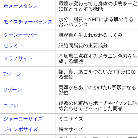
環境が変わっても身体の状態を一定
ホメオスタシス
に保とうとする機能
水分・脂質・NMFによる肌のうる
モイスチャーバランス
おいバランス
ターンオーバー
肌が自ら生まれ変わるしくみ
セラミド
細胞間脂質の主要成分
基底層に点在するメラニン色素を生
メラノサイト
成する細胞
額、鼻、あごをつないだT字形にな
Tゾーン
る部位
両頬からあごにかけたU字形になる
Uゾーン
部位
複数の化粧品をポーチやバックに詰
コフレ
め合わせてセットにした商品
ジャーニーサイズ
ミニサイズ
ジャンボサイズ
特大サイズ