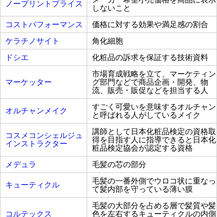
ノープリントプライス
しないこと
コストパフォーマンス
価格に対する効果や満足感の割合
ケラチノサイト
角化細胞
ドシエ
化粧品の訴求を保証する技術資料
市場育成戦略を立て、マーケティン
マーケッター
グ部門などで商品企画・開発、物
流、販売・販促などを担当する人
すごく可愛いを意味するオルチャン
オルチャンメイク
と呼ばれる人がしているメイク
講師として日本化粧品検定の資格取
コスメコンシェルジュ
得を目指す人に指導できると日本化
インストラクター
粧品検定協会が認定する資格
メデュラ
毛髪の芯の部分
毛髪の一番外側でウロコ状に重なっ
キューティクル
て髪内部を守っている薄い膜
毛髪の大部分を占める層で髪質や髪
コルテックス
色を左右するキューティクルの内側