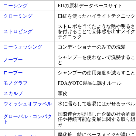
コーシング
EUの原料データベースサイト
クローミング
口紅を使ったハイライトテクニック
ストロボを当てたような艶や明るさ
ストロビング
を付けることで立体感を出すメイク
テクニック
コーウォッシング
コンディショナーのみでの洗髪
シャンプーを使わないで洗髪するこ
ノープー
と
ロープー
シャンプーの使用頻度を減らすこと
モノグラフ
FDAがOTC製品に課すルール
スカルプ
頭皮
ウオッシュオフラベル
水に濡らして容易にはがせるラベル
国際連合が提唱した企業の社会的責
グローバル・コンパク
任や持続可能な発展に関する取り組
ト
み
厚化粧、特にベースメイクが濃いこ