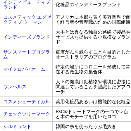
インディビューティブ
化粧品のインディーズブランド
ランド
コスメティック エグゼ
アメリカに本部を置く美容業界で働
クティブ ウーマン
く経営者や管理職のための国際組織
大手とは異なる独自の路線で製品や
インディーズブランド
サービスを提供する小規模なブラン
ド
サンスマートプログラ
皮膚がんを減らすことを目的とした
ム
オーストラリアのプログラム
特定の場所にコロニーを形成して常
マイクロバイオーム
在する微生物の集合体
人々の健康は動植物や環境に密接に
ワンヘルス
関連していることを認識したアプロ
ーチ
コスメシューティカル
薬用化粧品あるいは機能的な化粧品
FSC®トレードマークの一つでレ点
チェックツリーマーク
と木のモチーフを用いたロゴ
シルミョンド
韓国の糸を使ったうぶ毛抜き