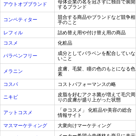
母体企業の名を冠さずに独自で展開
アウトオブブランド
するブランド
競合する商品やブランドなど競争相
コンペティター
手のこと
レフィル
詰め替え用や付け替え用の商品
コスメ
化粧品
成分としてパラベンを配合していな
パラベンフリー
いこと
皮膚、毛髪、瞳の色のもとになる色
メラニン
素
コスパ
コストパフォーマンスの略
皮脂を好むアクネ菌が増えて毛穴周
ニキビ
りの皮膚が盛り上がった状態
「＠コスメ」 化粧品や美容の総合
アットコスメ
情報サイト
マスマーケティング
大衆向けマーケティング
メーカー希望小売価格を商品に表示