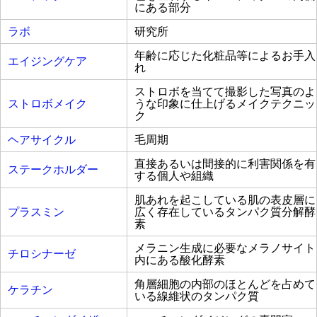
にある部分
ラボ
研究所
年齢に応じた化粧品等によるお手入
エイジングケア
れ
ストロボを当てて撮影した写真のよ
ストロボメイク
うな印象に仕上げるメイクテクニッ
ク
ヘアサイクル
毛周期
直接あるいは間接的に利害関係を有
ステークホルダー
する個人や組織
肌あれを起こしている肌の表皮層に
プラスミン
広く存在しているタンパク質分解酵
素
メラニン生成に必要なメラノサイト
チロシナーゼ
内にある酸化酵素
角層細胞の内部のほとんどを占めて
ケラチン
いる線維状のタンパク質